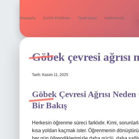
Anasayfa
Gizlilik Politikası
Yasal Uyarı
Hakkımızda
Göbek çevresi ağrısı 
Tarih: Kasım 11, 2025
Göbek Çevresi Ağrısı Neden 
Bir Bakış
Herkesin öğrenme süreci farklıdır. Kimi, sorunlarla
kısa yoldan kaçmak ister. Öğrenmenin dönüştürüc
her gün öğrendiklerimizle daha güçlü, daha sağl