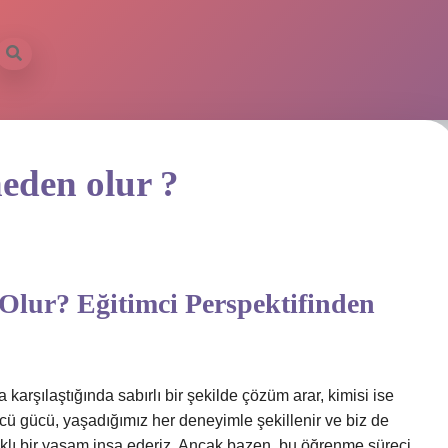
neden olur ?
Olur? Eğitimci Perspektifinden
 karşılaştığında sabırlı bir şekilde çözüm arar, kimisi ise
ü gücü, yaşadığımız her deneyimle şekillenir ve biz de
ıklı bir yaşam inşa ederiz. Ancak bazen, bu öğrenme süreci