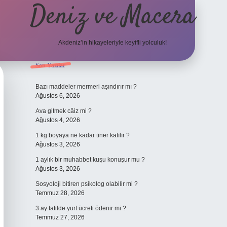
Deniz ve Macera
Akdeniz’in hikayeleriyle keyifli yolculuk!
Sidebar
Son Yazılar
elexbet güncel giriş
be
Bazı maddeler mermeri aşındırır mı ?
Ağustos 6, 2026
Ava gitmek câiz mi ?
Ağustos 4, 2026
1 kg boyaya ne kadar tiner katılır ?
Ağustos 3, 2026
1 aylık bir muhabbet kuşu konuşur mu ?
Ağustos 3, 2026
Sosyoloji bitiren psikolog olabilir mi ?
Temmuz 28, 2026
3 ay tatilde yurt ücreti ödenir mi ?
Temmuz 27, 2026