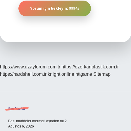
https://www.uzayforum.com.tr
https://ozerkanplastik.com.tr
https://hardshell.com.tr
knight online
nttgame
Sitemap
Sidebar
Son Yazılar
Bazı maddeler mermeri aşındırır mı ?
Ağustos 6, 2026