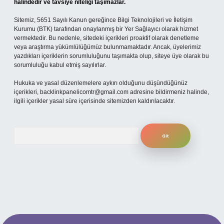
halindedir ve tavsiye niteliği taşımazlar.
Sitemiz, 5651 Sayılı Kanun gereğince Bilgi Teknolojileri ve İletişim
Kurumu (BTK) tarafından onaylanmış bir Yer Sağlayıcı olarak hizmet
vermektedir. Bu nedenle, sitedeki içerikleri proaktif olarak denetleme
veya araştırma yükümlülüğümüz bulunmamaktadır. Ancak, üyelerimiz
yazdıkları içeriklerin sorumluluğunu taşımakta olup, siteye üye olarak bu
sorumluluğu kabul etmiş sayılırlar.
Hukuka ve yasal düzenlemelere aykırı olduğunu düşündüğünüz
içerikleri,
backlinkpanelicomtr@gmail.com
adresine bildirmeniz halinde,
ilgili içerikler yasal süre içerisinde sitemizden kaldırılacaktır.
Arama
er bahis