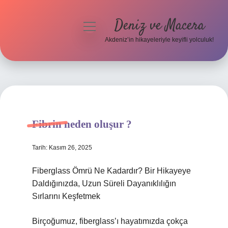
Deniz ve Macera
menüyü
aç
Akdeniz’in hikayeleriyle keyifli yolculuk!
Anasayfa
Gizlilik Politikası
Yasal Uyarı
Fibrin neden oluşur ?
Hakkımızda
Tarih: Kasım 26, 2025
Fiberglass Ömrü Ne Kadardır? Bir Hikayeye
Daldığınızda, Uzun Süreli Dayanıklılığın
Sırlarını Keşfetmek
Birçoğumuz, fiberglass’ı hayatımızda çokça