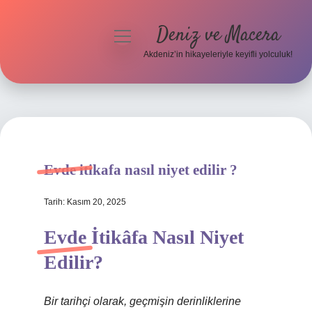
Deniz ve Macera
menüyü
aç
Akdeniz’in hikayeleriyle keyifli yolculuk!
Anasayfa
Gizlilik Politikası
Yasal Uyarı
Evde itikafa nasıl niyet edilir ?
Hakkımızda
Tarih: Kasım 20, 2025
Evde İtikâfa Nasıl Niyet
Edilir?
Bir tarihçi olarak, geçmişin derinliklerine