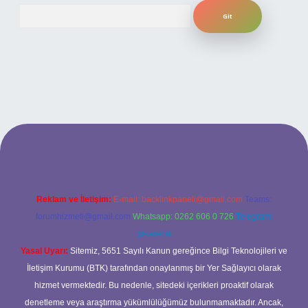
Arama
xper bahis
Reklam ve İletişim:
E-mail:
backlinkpaneli@gmail.com
Teams:
forumhizmeti@gmail.com
Whatsapp: 0262 606 0 726
Telegram:
@karabul
Yasal Uyarı:
Sitemiz, 5651 Sayılı Kanun gereğince Bilgi Teknolojileri ve
İletişim Kurumu (BTK) tarafından onaylanmış bir Yer Sağlayıcı olarak
hizmet vermektedir. Bu nedenle, sitedeki içerikleri proaktif olarak
denetleme veya araştırma yükümlülüğümüz bulunmamaktadır. Ancak,