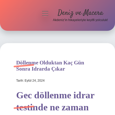
Deniz ve Macera
menüyü
aç
Akdeniz’in hikayeleriyle keyifli yolculuk!
Anasayfa
Gizlilik Politikası
Yasal Uyarı
Döllenme Olduktan Kaç Gün
Hakkımızda
Sonra Idrarda Çıkar
Tarih: Eylül 24, 2024
Gec döllenme idrar
testinde ne zaman