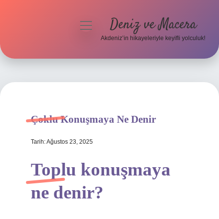
Deniz ve Macera
menüyü
aç
Akdeniz’in hikayeleriyle keyifli yolculuk!
Anasayfa
Gizlilik Politikası
Yasal Uyarı
Çoklu Konuşmaya Ne Denir
Hakkımızda
Tarih: Ağustos 23, 2025
Toplu konuşmaya
ne denir?