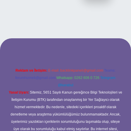
betexper bahis
Reklam ve İletişim:
E-mail:
backlinkpaneli@gmail.com
Teams:
forumhizmeti@gmail.com
Whatsapp: 0262 606 0 726
Telegram:
@karabul
Yasal Uyarı:
Sitemiz, 5651 Sayılı Kanun gereğince Bilgi Teknolojileri ve
İletişim Kurumu (BTK) tarafından onaylanmış bir Yer Sağlayıcı olarak
hizmet vermektedir. Bu nedenle, sitedeki içerikleri proaktif olarak
denetleme veya araştırma yükümlülüğümüz bulunmamaktadır. Ancak,
üyelerimiz yazdıkları içeriklerin sorumluluğunu taşımakta olup, siteye
üye olarak bu sorumluluğu kabul etmiş sayılırlar. Bu internet sitesi,