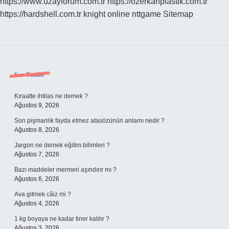
https://www.uzayforum.com.tr
https://ozerkanplastik.com.tr
https://hardshell.com.tr
knight online
nttgame
Sitemap
Sidebar
Son Yazılar
Kıraatte ihtilas ne demek ?
Ağustos 9, 2026
Son pişmanlık fayda etmez atasözünün anlamı nedir ?
Ağustos 8, 2026
Jargon ne demek eğitim bilimleri ?
Ağustos 7, 2026
Bazı maddeler mermeri aşındırır mı ?
Ağustos 6, 2026
Ava gitmek câiz mi ?
Ağustos 4, 2026
1 kg boyaya ne kadar tiner katılır ?
Ağustos 3, 2026