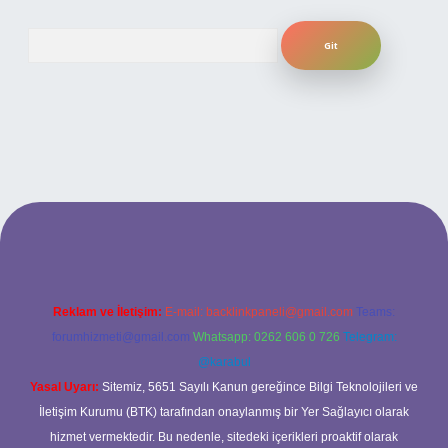
Arama
ş
betexper bahis
Reklam ve İletişim:
E-mail:
backlinkpaneli@gmail.com
Teams:
forumhizmeti@gmail.com
Whatsapp: 0262 606 0 726
Telegram:
@karabul
Yasal Uyarı:
Sitemiz, 5651 Sayılı Kanun gereğince Bilgi Teknolojileri ve
İletişim Kurumu (BTK) tarafından onaylanmış bir Yer Sağlayıcı olarak
hizmet vermektedir. Bu nedenle, sitedeki içerikleri proaktif olarak