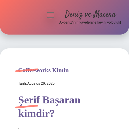
Deniz ve Macera
menüyü
aç
Akdeniz’in hikayeleriyle keyifli yolculuk!
Anasayfa
Gizlilik Politikası
Yasal Uyarı
Coffeeworks Kimin
Hakkımızda
Tarih: Ağustos 26, 2025
Şerif Başaran
kimdir?