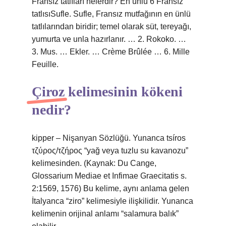
Fransız tatlıları nelerdir? En ünlü 6 Fransız
tatlısıSufle. Sufle, Fransız mutfağının en ünlü
tatlılarından biridir; temel olarak süt, tereyağı,
yumurta ve unla hazırlanır. … 2. Rokoko. …
3. Mus. … Ekler. … Crème Brûlée … 6. Mille
Feuille.
Çiroz kelimesinin kökeni
nedir?
kipper – Nişanyan Sözlüğü. Yunanca tsíros
τζύρος/τζήρος “yağ veya tuzlu su kavanozu”
kelimesinden. (Kaynak: Du Cange,
Glossarium Mediae et Infimae Graecitatis s.
2:1569, 1576) Bu kelime, aynı anlama gelen
İtalyanca “ziro” kelimesiyle ilişkilidir. Yunanca
kelimenin orijinal anlamı “salamura balık”