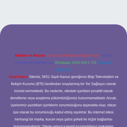
ş
betexper bahis
Reklam ve İletişim:
E-mail:
backlinkpaneli@gmail.com
Teams:
forumhizmeti@gmail.com
Whatsapp: 0262 606 0 726
Telegram:
@karabul
Yasal Uyarı:
Sitemiz, 5651 Sayılı Kanun gereğince Bilgi Teknolojileri ve
İletişim Kurumu (BTK) tarafından onaylanmış bir Yer Sağlayıcı olarak
hizmet vermektedir. Bu nedenle, sitedeki içerikleri proaktif olarak
denetleme veya araştırma yükümlülüğümüz bulunmamaktadır. Ancak,
üyelerimiz yazdıkları içeriklerin sorumluluğunu taşımakta olup, siteye
üye olarak bu sorumluluğu kabul etmiş sayılırlar. Bu internet sitesi,
herhangi bir marka, kurum veya şahıs şirketi ile hiçbir bağlantısı
bulunmamaktadır. Sitede yalnızca kendi hazırladığımız makaleler