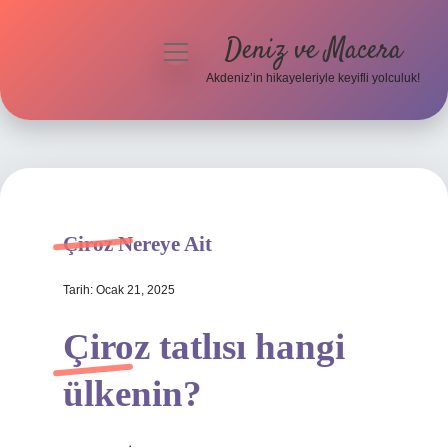
Deniz ve Macera
menüyü
aç
Akdeniz’in hikayeleriyle keyifli yolculuk!
Anasayfa
Gizlilik Politikası
Yasal Uyarı
Çiroz Nereye Ait
Hakkımızda
Tarih: Ocak 21, 2025
Çiroz tatlısı hangi
ülkenin?