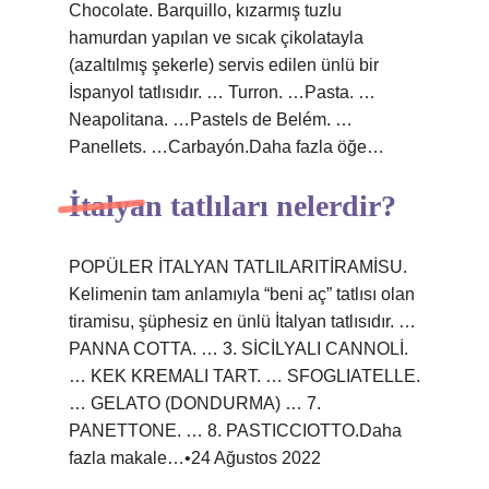
Chocolate. Barquillo, kızarmış tuzlu
hamurdan yapılan ve sıcak çikolatayla
(azaltılmış şekerle) servis edilen ünlü bir
İspanyol tatlısıdır. … Turron. …Pasta. …
Neapolitana. …Pastels de Belém. …
Panellets. …Carbayón.Daha fazla öğe…
İtalyan tatlıları nelerdir?
POPÜLER İTALYAN TATLILARITİRAMİSU.
Kelimenin tam anlamıyla “beni aç” tatlısı olan
tiramisu, şüphesiz en ünlü İtalyan tatlısıdır. …
PANNA COTTA. … 3. SİCİLYALI CANNOLİ.
… KEK KREMALI TART. … SFOGLIATELLE.
… GELATO (DONDURMA) … 7.
PANETTONE. … 8. PASTICCIOTTO.Daha
fazla makale…•24 Ağustos 2022