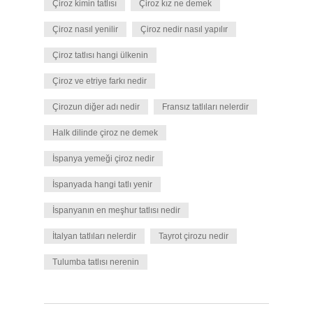
Çiroz kimin tatlısı
Çiroz kız ne demek
Çiroz nasıl yenilir
Çiroz nedir nasıl yapılır
Çiroz tatlısı hangi ülkenin
Çiroz ve etriye farkı nedir
Çirozun diğer adı nedir
Fransız tatlıları nelerdir
Halk dilinde çiroz ne demek
İspanya yemeği çiroz nedir
İspanyada hangi tatlı yenir
İspanyanın en meşhur tatlısı nedir
İtalyan tatlıları nelerdir
Tayrot çirozu nedir
Tulumba tatlısı nerenin