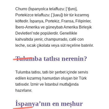
Churro (İspanyolca telaffuzu: [ˈtʃuro],
Portekizce telaffuzu: [ˈʃuʁu]) bir tür kızarmış
köftedir. İspanya, Portekiz, Fransa, Filipinler,
İbero-Amerika ve güneybatı Amerika Birleşik
Devletleri’nde popülerdir. Genellikle
kahvaltıda yenir, champurrado, café con
leche, sıcak çikolata veya süt reçeline batırılır.
Tulumba tatlısı nerenin?
Tulumba tatlısı, tatlı bir şerbet içinde servis
edilen kızarmış hamurdan oluşan bir Türk
tatlısıdır. İzmir ve İstanbul mutfağında
hazırlanır.
İspanya’nın en meşhur