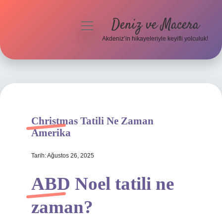
Deniz ve Macera
menüyü
aç
Akdeniz’in hikayeleriyle keyifli yolculuk!
Anasayfa
Gizlilik Politikası
Yasal Uyarı
Christmas Tatili Ne Zaman
Hakkımızda
Amerika
Tarih: Ağustos 26, 2025
ABD Noel tatili ne
zaman?