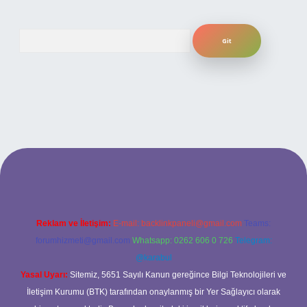
Arama
betexper bahis
Reklam ve İletişim:
E-mail:
backlinkpaneli@gmail.com
Teams:
forumhizmeti@gmail.com
Whatsapp: 0262 606 0 726
Telegram:
@karabul
Yasal Uyarı:
Sitemiz, 5651 Sayılı Kanun gereğince Bilgi Teknolojileri ve
İletişim Kurumu (BTK) tarafından onaylanmış bir Yer Sağlayıcı olarak