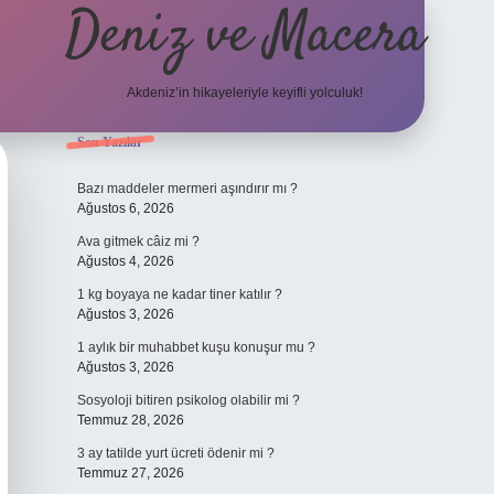
Deniz ve Macera
Akdeniz’in hikayeleriyle keyifli yolculuk!
Sidebar
Son Yazılar
elexbet güncel giriş
bet
Bazı maddeler mermeri aşındırır mı ?
Ağustos 6, 2026
Ava gitmek câiz mi ?
Ağustos 4, 2026
1 kg boyaya ne kadar tiner katılır ?
Ağustos 3, 2026
1 aylık bir muhabbet kuşu konuşur mu ?
Ağustos 3, 2026
Sosyoloji bitiren psikolog olabilir mi ?
Temmuz 28, 2026
3 ay tatilde yurt ücreti ödenir mi ?
Temmuz 27, 2026