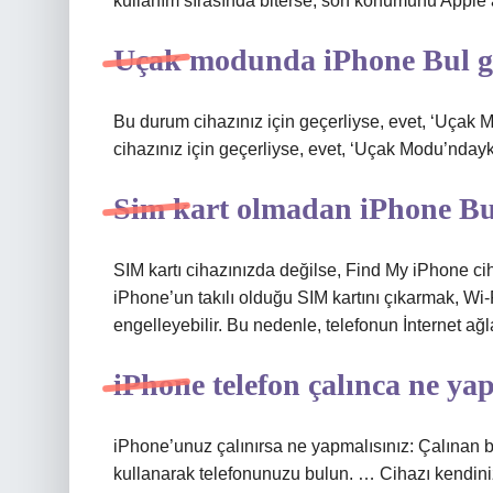
kullanım sırasında biterse, son konumunu Apple’
Uçak modunda iPhone Bul 
Bu durum cihazınız için geçerliyse, evet, ‘Uça
cihazınız için geçerliyse, evet, ‘Uçak Modu’ndayk
Sim kart olmadan iPhone Bul
SIM kartı cihazınızda değilse, Find My iPhone c
iPhone’un takılı olduğu SIM kartını çıkarmak, Wi-
engelleyebilir. Bu nedenle, telefonun İnternet ağla
iPhone telefon çalınca ne ya
iPhone’unuz çalınırsa ne yapmalısınız: Çalınan bir
kullanarak telefonunuzu bulun. … Cihazı kendiniz