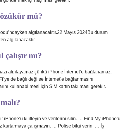
a göndermek için açılması gerekir.
gözükür mü?
k Modu’ndayken algılanacaktır.22 Mayıs 2024Bu durum
en algılanacaktır.
 çalışır mı?
ihazı algılayamaz çünkü iPhone İnternet’e bağlanamaz.
Fi’ye de bağlı değilse İnternet’e bağlanmasını
rını kullanabilmesi için SIM kartın takılması gerekir.
pmalı?
 iPhone’u kilitleyin ve verilerini silin. … Find My iPhone’u
 kurtarmaya çalışmayın. … Polise bilgi verin. … İş