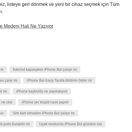
eniz, listeye geri dönmek ve yeni bir cihaz seçmek için Tüm
n.
e Medeni Hali Ne Yazıyor
nir
İnternet kapalıyken iPhone Bul çalışır mı
es çalar mı
iPhone Bul Karşı Tarafa Bildirim Gider mi
ir mi
iPhone kayboldu ne yapmalıyım
 ne olur
iPhone yer tespiti nasıl yapılır
nur
Sim kart olmadan iPhone Bul çalışır mı
ı polis bulabilir mi
Uçak modunda iPhone Bul gözükür mü