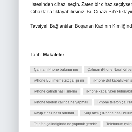
listesinden cihazı seçin. Zaten bir cihaz seçtiys
Cihazlar’a tıklayabilirsiniz. Bu Cihazı Sil’e tıklayı
Tavsiyeli Bağlantılar:
Boşanan Kadının Kimliğind
Tarih:
Makaleler
Çalınan iPhone bulunur mu
Çalınan iPhone Nasıl Kilitle
iPhone Bul internetsiz çalışır mı
iPhone Bul kapalıyken s
iPhone çalındı nasıl silerim
iPhone kapalıyken bulunabil
iPhone telefon çalınca ne yapmalı
iPhone telefon çalırsa
Kayıp cihaz nasıl bulunur
Şarjı bitmiş iPhone nasıl bulu
Telefon çalindiginda ne yapmak gerekir
Telefonum çalınd