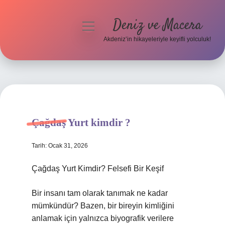
Deniz ve Macera
menüyü
aç
Akdeniz’in hikayeleriyle keyifli yolculuk!
Anasayfa
Gizlilik Politikası
Yasal Uyarı
Çağdaş Yurt kimdir ?
Hakkımızda
Tarih: Ocak 31, 2026
Çağdaş Yurt Kimdir? Felsefi Bir Keşif
Bir insanı tam olarak tanımak ne kadar
mümkündür? Bazen, bir bireyin kimliğini
anlamak için yalnızca biyografik verilere