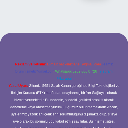
etexper bahis
Reklam ve İletişim:
E-mail:
backlinkpaneli@gmail.com
Teams:
forumhizmeti@gmail.com
Whatsapp: 0262 606 0 726
Telegram:
@karabul
Yasal Uyarı:
Sitemiz, 5651 Sayılı Kanun gereğince Bilgi Teknolojileri ve
İletişim Kurumu (BTK) tarafından onaylanmış bir Yer Sağlayıcı olarak
hizmet vermektedir. Bu nedenle, sitedeki içerikleri proaktif olarak
denetleme veya araştırma yükümlülüğümüz bulunmamaktadır. Ancak,
üyelerimiz yazdıkları içeriklerin sorumluluğunu taşımakta olup, siteye
üye olarak bu sorumluluğu kabul etmiş sayılırlar. Bu internet sitesi,