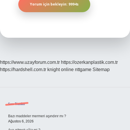
https://www.uzayforum.com.tr
https://ozerkanplastik.com.tr
https://hardshell.com.tr
knight online
nttgame
Sitemap
Sidebar
Son Yazılar
Bazı maddeler mermeri aşındırır mı ?
Ağustos 6, 2026