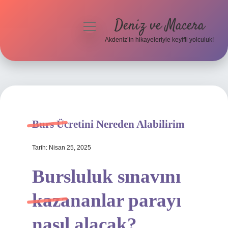
Deniz ve Macera
menüyü
aç
Akdeniz’in hikayeleriyle keyifli yolculuk!
Anasayfa
Gizlilik Politikası
Yasal Uyarı
Burs Ücretini Nereden Alabilirim
Hakkımızda
Tarih: Nisan 25, 2025
Bursluluk sınavını
kazananlar parayı
nasıl alacak?