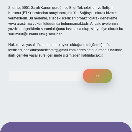
Sitemiz, 5651 Sayılı Kanun gereğince Bilgi Teknolojileri ve İletişim
Kurumu (BTK) tarafından onaylanmış bir Yer Sağlayıcı olarak hizmet
vermektedir. Bu nedenle, sitedeki içerikleri proaktif olarak denetleme
veya araştırma yükümlülüğümüz bulunmamaktadır. Ancak, üyelerimiz
yazdıkları içeriklerin sorumluluğunu taşımakta olup, siteye üye olarak bu
sorumluluğu kabul etmiş sayılırlar.
Hukuka ve yasal düzenlemelere aykırı olduğunu düşündüğünüz
içerikleri,
backlinkpanelicomtr@gmail.com
adresine bildirmeniz halinde,
ilgili içerikler yasal süre içerisinde sitemizden kaldırılacaktır.
Arama
betexper bahis