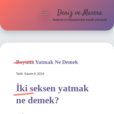
Deniz ve Macera
menüyü
aç
Akdeniz’in hikayeleriyle keyifli yolculuk!
Anasayfa
Gizlilik Politikası
Yasal Uyarı
Boyuna Yatmak Ne Demek
Hakkımızda
Tarih: Kasım 9, 2024
İki seksen yatmak
ne demek?