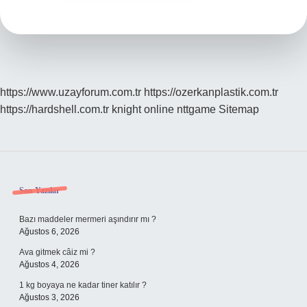
https://www.uzayforum.com.tr
https://ozerkanplastik.com.tr
https://hardshell.com.tr
knight online
nttgame
Sitemap
Sidebar
Son Yazılar
Bazı maddeler mermeri aşındırır mı ?
Ağustos 6, 2026
Ava gitmek câiz mi ?
Ağustos 4, 2026
1 kg boyaya ne kadar tiner katılır ?
Ağustos 3, 2026