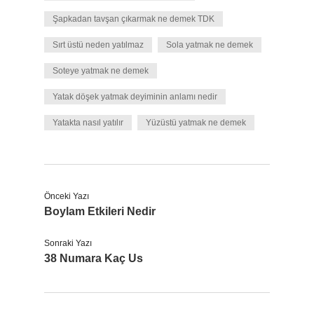
Şapkadan tavşan çıkarmak ne demek TDK
Sırt üstü neden yatılmaz
Sola yatmak ne demek
Soteye yatmak ne demek
Yatak döşek yatmak deyiminin anlamı nedir
Yatakta nasıl yatılır
Yüzüstü yatmak ne demek
Önceki Yazı
Boylam Etkileri Nedir
Sonraki Yazı
38 Numara Kaç Us