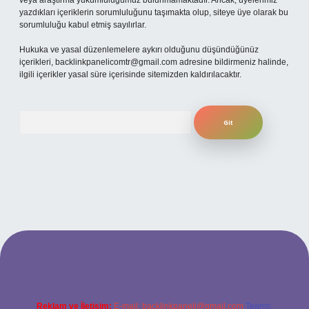
veya araştırma yükümlülüğümüz bulunmamaktadır. Ancak, üyelerimiz
yazdıkları içeriklerin sorumluluğunu taşımakta olup, siteye üye olarak bu
sorumluluğu kabul etmiş sayılırlar.
Hukuka ve yasal düzenlemelere aykırı olduğunu düşündüğünüz
içerikleri,
backlinkpanelicomtr@gmail.com
adresine bildirmeniz halinde,
ilgili içerikler yasal süre içerisinde sitemizden kaldırılacaktır.
Arama
betexper bahis
Reklam ve İletişim:
E-mail:
backlinkpaneli@gmail.com
Teams: