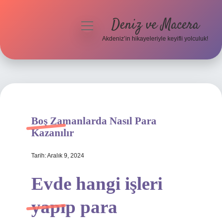
Deniz ve Macera
menüyü
aç
Akdeniz’in hikayeleriyle keyifli yolculuk!
Anasayfa
Gizlilik Politikası
Yasal Uyarı
Boş Zamanlarda Nasıl Para
Hakkımızda
Kazanılır
Tarih: Aralık 9, 2024
Evde hangi işleri
yapıp para