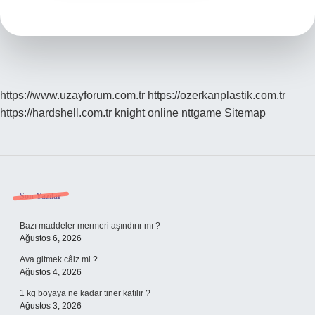
https://www.uzayforum.com.tr
https://ozerkanplastik.com.tr
https://hardshell.com.tr
knight online
nttgame
Sitemap
Sidebar
Son Yazılar
Bazı maddeler mermeri aşındırır mı ?
Ağustos 6, 2026
Ava gitmek câiz mi ?
Ağustos 4, 2026
1 kg boyaya ne kadar tiner katılır ?
Ağustos 3, 2026