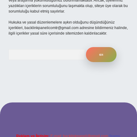
veya araştırma yükümlülüğümüz bulunmamaktadır. Ancak, üyelerimiz
yazdıkları içeriklerin sorumluluğunu taşımakta olup, siteye üye olarak bu
sorumluluğu kabul etmiş sayılırlar.
Hukuka ve yasal düzenlemelere aykırı olduğunu düşündüğünüz
içerikleri,
backlinkpanelicomtr@gmail.com
adresine bildirmeniz halinde,
ilgili içerikler yasal süre içerisinde sitemizden kaldırılacaktır.
Arama
xper bahis
Reklam ve İletişim:
E-mail:
backlinkpaneli@gmail.com
Teams: