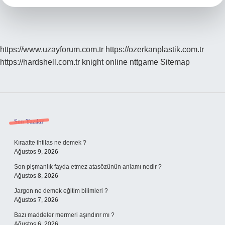
https://www.uzayforum.com.tr
https://ozerkanplastik.com.tr
https://hardshell.com.tr
knight online
nttgame
Sitemap
Sidebar
Son Yazılar
Kıraatte ihtilas ne demek ?
Ağustos 9, 2026
Son pişmanlık fayda etmez atasözünün anlamı nedir ?
Ağustos 8, 2026
Jargon ne demek eğitim bilimleri ?
Ağustos 7, 2026
Bazı maddeler mermeri aşındırır mı ?
Ağustos 6, 2026