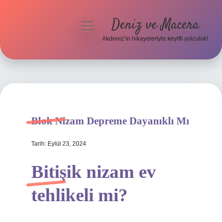
Deniz ve Macera
menüyü
aç
Akdeniz’in hikayeleriyle keyifli yolculuk!
Anasayfa
Gizlilik Politikası
Yasal Uyarı
Blok Nizam Depreme Dayanıklı Mı
Hakkımızda
Tarih: Eylül 23, 2024
Bitişik nizam ev
tehlikeli mi?