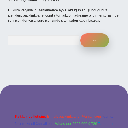
sorumluluğu kabul etmiş sayılırlar.
Hukuka ve yasal düzenlemelere aykırı olduğunu düşündüğünüz
içerikleri,
backlinkpanelicomtr@gmail.com
adresine bildirmeniz halinde,
ilgili içerikler yasal süre içerisinde sitemizden kaldırılacaktır.
Arama
xper bahis
Reklam ve İletişim:
E-mail:
backlinkpaneli@gmail.com
Teams:
forumhizmeti@gmail.com
Whatsapp: 0262 606 0 726
Telegram: