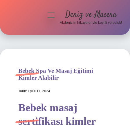
Deniz ve Macera
menüyü
aç
Akdeniz’in hikayeleriyle keyifli yolculuk!
Anasayfa
Gizlilik Politikası
Yasal Uyarı
Bebek Spa Ve Masaj Eğitimi
Hakkımızda
Kimler Alabilir
Tarih: Eylül 11, 2024
Bebek masaj
sertifikası kimler