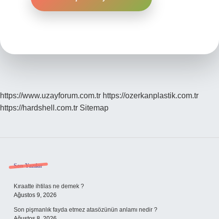
https://www.uzayforum.com.tr
https://ozerkanplastik.com.tr
https://hardshell.com.tr
Sitemap
Sidebar
Son Yazılar
Kıraatte ihtilas ne demek ?
Ağustos 9, 2026
Son pişmanlık fayda etmez atasözünün anlamı nedir ?
Ağustos 8, 2026