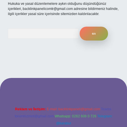
Hukuka ve yasal düzenlemelere aykırı olduğunu düşündüğünüz
içerikleri,
backlinkpanelicomtr@gmail.com
adresine bildirmeniz halinde,
ilgili içerikler yasal süre içerisinde sitemizden kaldırılacaktır.
Arama
texper bahis
Reklam ve İletişim:
E-mail:
backlinkpaneli@gmail.com
Teams:
forumhizmeti@gmail.com
Whatsapp: 0262 606 0 726
Telegram:
@karabul