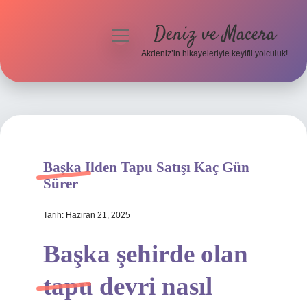
Deniz ve Macera
menüyü
aç
Akdeniz’in hikayeleriyle keyifli yolculuk!
Anasayfa
Gizlilik Politikası
Yasal Uyarı
Başka Ilden Tapu Satışı Kaç Gün
Hakkımızda
Sürer
Tarih: Haziran 21, 2025
Başka şehirde olan
tapu devri nasıl