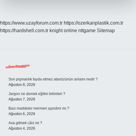
https://www.uzayforum.com.tr
https://ozerkanplastik.com.tr
https://hardshell.com.tr
knight online
nttgame
Sitemap
Sidebar
Son Yazılar
Son pişmanlık fayda etmez atasözünün anlamı nedir ?
Ağustos 8, 2026
Jargon ne demek eğitim bilimleri ?
Ağustos 7, 2026
Bazı maddeler mermeri aşındırır mı ?
Ağustos 6, 2026
Ava gitmek câiz mi ?
Ağustos 4, 2026