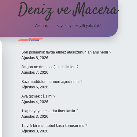
Deniz ve Macera
Akdeniz’in hikayeleriyle keyifli yolculuk!
Sidebar
Son Yazılar
elexbet güncel giriş
bete
Son pişmanlık fayda etmez atasözünün anlamı nedir ?
Ağustos 8, 2026
Jargon ne demek eğitim bilimleri ?
Ağustos 7, 2026
Bazı maddeler mermeri aşındırır mı ?
Ağustos 6, 2026
Ava gitmek câiz mi ?
Ağustos 4, 2026
1 kg boyaya ne kadar tiner katılır ?
Ağustos 3, 2026
1 aylık bir muhabbet kuşu konuşur mu ?
Ağustos 3, 2026