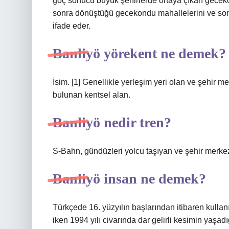
göç sonucu büyük şehirlerde ortaya çıkan gecek
sonra dönüştüğü gecekondu mahallelerini ve son 
ifade eder.
Banliyö yörekent ne demek?
İsim. [1] Genellikle yerleşim yeri olan ve şehir m
bulunan kentsel alan.
Banliyö nedir tren?
S-Bahn, gündüzleri yolcu taşıyan ve şehir merkezi
Banliyö insan ne demek?
Türkçede 16. yüzyılın başlarından itibaren kulla
iken 1994 yılı civarında dar gelirli kesimin yaşad