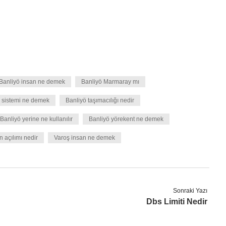
Banliyö insan ne demek
Banliyö Marmaray mı
 sistemi ne demek
Banliyö taşımacılığı nedir
Banliyö yerine ne kullanılır
Banliyö yörekent ne demek
n açılımı nedir
Varoş insan ne demek
Sonraki Yazı
Dbs Limiti Nedir