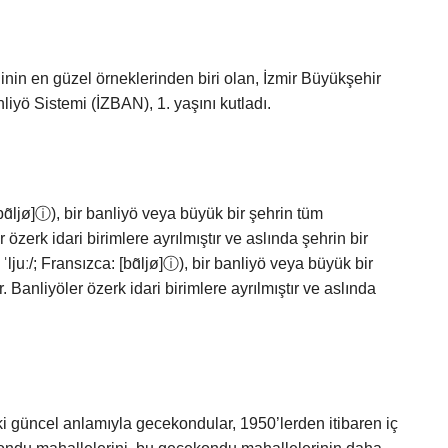
inin en güzel örneklerinden biri olan, İzmir Büyükşehir
liyö Sistemi (İZBAN), 1. yaşını kutladı.
bɑ̃ljø]ⓘ), bir banliyö veya büyük bir şehrin tüm
 özerk idari birimlere ayrılmıştır ve aslında şehrin bir
ˈljuː/; Fransızca: [bɑ̃ljø]ⓘ), bir banliyö veya büyük bir
. Banliyöler özerk idari birimlere ayrılmıştır ve aslında
i güncel anlamıyla gecekondular, 1950’lerden itibaren iç