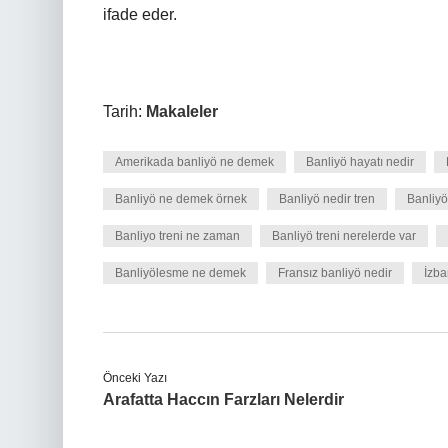
ifade eder.
Tarih:
Makaleler
Amerikada banliyö ne demek
Banliyö hayatı nedir
Banliyö ne demek örnek
Banliyö nedir tren
Banliyö
Banliyo treni ne zaman
Banliyö treni nerelerde var
Banliyölesme ne demek
Fransız banliyö nedir
İzba
Önceki Yazı
Arafatta Haccın Farzları Nelerdir