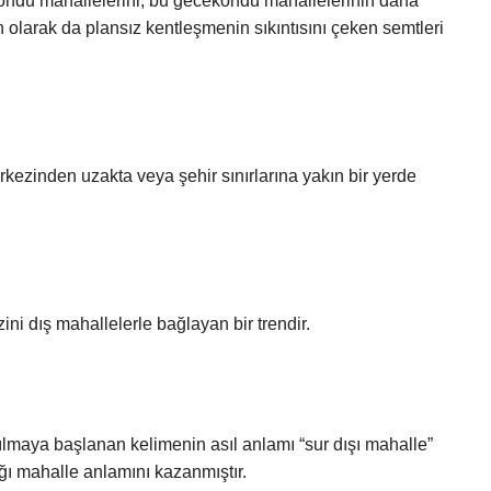
ondu mahallelerini, bu gecekondu mahallelerinin daha
olarak da plansız kentleşmenin sıkıntısını çeken semtleri
erkezinden uzakta veya şehir sınırlarına yakın bir yerde
ni dış mahallelerle bağlayan bir trendir.
nılmaya başlanan kelimenin asıl anlamı “sur dışı mahalle”
ığı mahalle anlamını kazanmıştır.