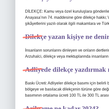
DİLEKÇE: Kamu veya özel kuruluşlara gönderilen v
Anayasa’nın 74. maddesine göre dilekçe hakkı; Vat
şikâyetlerini yazılı olarak ilgili makamlara ve Tü
Dilekçe yazan kişiye ne deni
İnsanların sorunlarını dinleyen ve onların dertler
Arzuhalci, dilekçe veya mektuplarında insanların i
Adliyede dilekçe yazdırmak 
Baskı Ücreti: Adliyeler dilekçe basımı için belirli
bölgeye ve basılacak dilekçenin türüne göre değiş
basımının ortalama ücreti 100 TL ile 300 TL aras
Azilname ne kadar 2024?