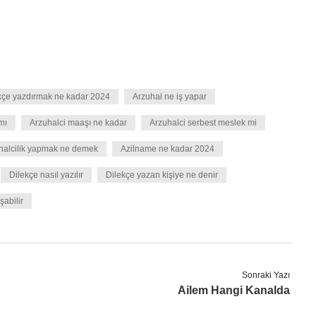
ekçe yazdırmak ne kadar 2024
Arzuhal ne iş yapar
mı
Arzuhalci maaşı ne kadar
Arzuhalci serbest meslek mi
halcilik yapmak ne demek
Azilname ne kadar 2024
Dilekçe nasıl yazılır
Dilekçe yazan kişiye ne denir
abilir
Sonraki Yazı
Ailem Hangi Kanalda