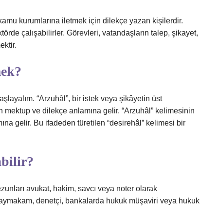
 kamu kurumlarına iletmek için dilekçe yazan kişilerdir.
rde çalışabilirler. Görevleri, vatandaşların talep, şikayet,
ektir.
mek?
layalım. “Arzuhâl”, bir istek veya şikâyetin üst
 mektup ve dilekçe anlamına gelir. “Arzuhâl” kelimesinin
ına gelir. Bu ifadeden türetilen “desirehâl” kelimesi bir
bilir?
unları avukat, hakim, savcı veya noter olarak
ı kaymakam, denetçi, bankalarda hukuk müşaviri veya hukuk