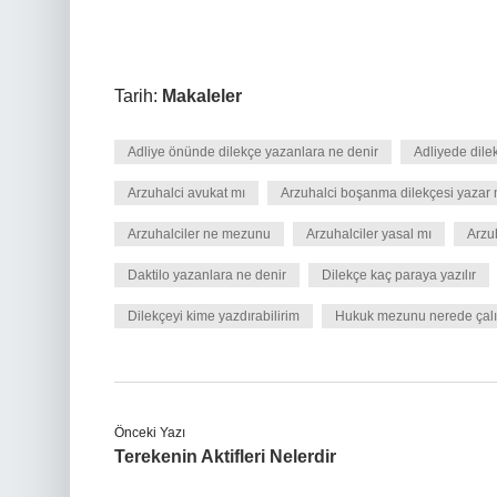
Tarih:
Makaleler
Adliye önünde dilekçe yazanlara ne denir
Adliyede dil
Arzuhalci avukat mı
Arzuhalci boşanma dilekçesi yazar 
Arzuhalciler ne mezunu
Arzuhalciler yasal mı
Arzu
Daktilo yazanlara ne denir
Dilekçe kaç paraya yazılır
Dilekçeyi kime yazdırabilirim
Hukuk mezunu nerede çalış
Önceki Yazı
Terekenin Aktifleri Nelerdir