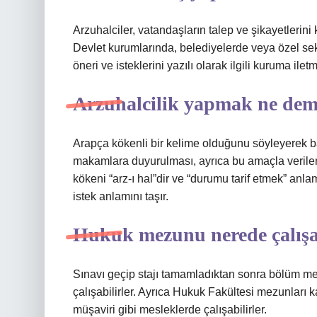
Arzuhalciler, vatandaşların talep ve şikayetlerini
Devlet kurumlarında, belediyelerde veya özel sektö
öneri ve isteklerini yazılı olarak ilgili kuruma iletm
Arzuhalcilik yapmak ne de
Arapça kökenli bir kelime olduğunu söyleyerek baş
makamlara duyurulması, ayrıca bu amaçla verilen
kökeni “arz-ı hal”dir ve “durumu tarif etmek” anlam
istek anlamını taşır.
Hukuk mezunu nerede çalışa
Sınavı geçip stajı tamamladıktan sonra bölüm mez
çalışabilirler. Ayrıca Hukuk Fakültesi mezunlar
müşaviri gibi mesleklerde çalışabilirler.