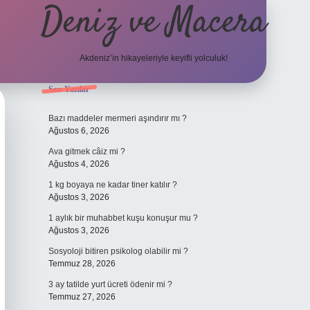
Deniz ve Macera
Akdeniz’in hikayeleriyle keyifli yolculuk!
Sidebar
Son Yazılar
elexbet güncel giriş
betex
Bazı maddeler mermeri aşındırır mı ?
Ağustos 6, 2026
Ava gitmek câiz mi ?
Ağustos 4, 2026
1 kg boyaya ne kadar tiner katılır ?
Ağustos 3, 2026
1 aylık bir muhabbet kuşu konuşur mu ?
Ağustos 3, 2026
Sosyoloji bitiren psikolog olabilir mi ?
Temmuz 28, 2026
3 ay tatilde yurt ücreti ödenir mi ?
Temmuz 27, 2026