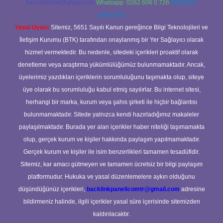
forumhizmeti@gmail.com
Whatsapp: 0262 606 0 726
Telegram:
@karabul
Yasal Uyarı:
Sitemiz, 5651 Sayılı Kanun gereğince Bilgi Teknolojileri ve
İletişim Kurumu (BTK) tarafından onaylanmış bir Yer Sağlayıcı olarak
hizmet vermektedir. Bu nedenle, sitedeki içerikleri proaktif olarak
denetleme veya araştırma yükümlülüğümüz bulunmamaktadır. Ancak,
üyelerimiz yazdıkları içeriklerin sorumluluğunu taşımakta olup, siteye
üye olarak bu sorumluluğu kabul etmiş sayılırlar. Bu internet sitesi,
herhangi bir marka, kurum veya şahıs şirketi ile hiçbir bağlantısı
bulunmamaktadır. Sitede yalnızca kendi hazırladığımız makaleler
paylaşılmaktadır. Burada yer alan içerikler haber niteliği taşımamakta
olup, gerçek kurum ve kişiler hakkında paylaşım yapılmamaktadır.
Gerçek kurum ve kişiler ile isim benzerlikleri tamamen tesadüfidir.
Sitemiz, kar amacı gütmeyen ve tamamen ücretsiz bir bilgi paylaşım
platformudur. Hukuka ve yasal düzenlemelere aykırı olduğunu
düşündüğünüz içerikleri,
backlinkpanelicomtr@gmail.com
adresine
bildirmeniz halinde, ilgili içerikler yasal süre içerisinde sitemizden
kaldırılacaktır.