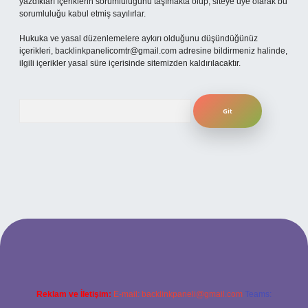
yazdıkları içeriklerin sorumluluğunu taşımakta olup, siteye üye olarak bu
sorumluluğu kabul etmiş sayılırlar.
Hukuka ve yasal düzenlemelere aykırı olduğunu düşündüğünüz
içerikleri,
backlinkpanelicomtr@gmail.com
adresine bildirmeniz halinde,
ilgili içerikler yasal süre içerisinde sitemizden kaldırılacaktır.
Arama
exper bahis
Reklam ve İletişim:
E-mail:
backlinkpaneli@gmail.com
Teams: