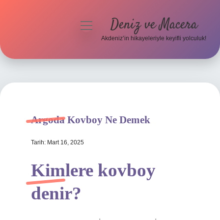
Deniz ve Macera
menüyü
aç
Akdeniz’in hikayeleriyle keyifli yolculuk!
Anasayfa
Gizlilik Politikası
Yasal Uyarı
Argoda Kovboy Ne Demek
Hakkımızda
Tarih: Mart 16, 2025
Kimlere kovboy
denir?