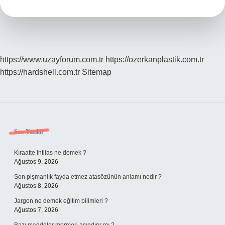
https://www.uzayforum.com.tr
https://ozerkanplastik.com.tr
https://hardshell.com.tr
Sitemap
Sidebar
Son Yazılar
Kıraatte ihtilas ne demek ?
Ağustos 9, 2026
Son pişmanlık fayda etmez atasözünün anlamı nedir ?
Ağustos 8, 2026
Jargon ne demek eğitim bilimleri ?
Ağustos 7, 2026