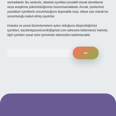
vermektedir. Bu nedenle, sitedeki içerikleri proaktif olarak denetleme
veya araştırma yükümlülüğümüz bulunmamaktadır. Ancak, üyelerimiz
yazdıkları içeriklerin sorumluluğunu taşımakta olup, siteye üye olarak bu
sorumluluğu kabul etmiş sayılırlar.
Hukuka ve yasal düzenlemelere aykırı olduğunu düşündüğünüz
içerikleri,
backlinkpanelicomtr@gmail.com
adresine bildirmeniz halinde,
ilgili içerikler yasal süre içerisinde sitemizden kaldırılacaktır.
Arama
texper bahis