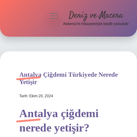
Deniz ve Macera
menüyü
aç
Akdeniz’in hikayeleriyle keyifli yolculuk!
Anasayfa
Gizlilik Politikası
Yasal Uyarı
Antalya Çiğdemi Türkiyede Nerede
Hakkımızda
Yetişir
Tarih: Ekim 20, 2024
Antalya çiğdemi
nerede yetişir?