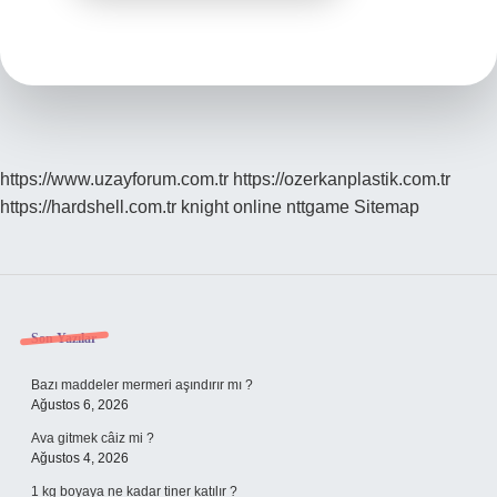
https://www.uzayforum.com.tr
https://ozerkanplastik.com.tr
https://hardshell.com.tr
knight online
nttgame
Sitemap
Sidebar
Son Yazılar
Bazı maddeler mermeri aşındırır mı ?
Ağustos 6, 2026
Ava gitmek câiz mi ?
Ağustos 4, 2026
1 kg boyaya ne kadar tiner katılır ?