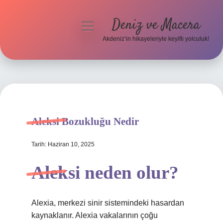
Deniz ve Macera
menüyü
aç
Akdeniz’in hikayeleriyle keyifli yolculuk!
Anasayfa
Gizlilik Politikası
Yasal Uyarı
Aleksi Bozukluğu Nedir
Hakkımızda
Tarih: Haziran 10, 2025
Aleksi neden olur?
Alexia, merkezi sinir sistemindeki hasardan
kaynaklanır. Alexia vakalarının çoğu