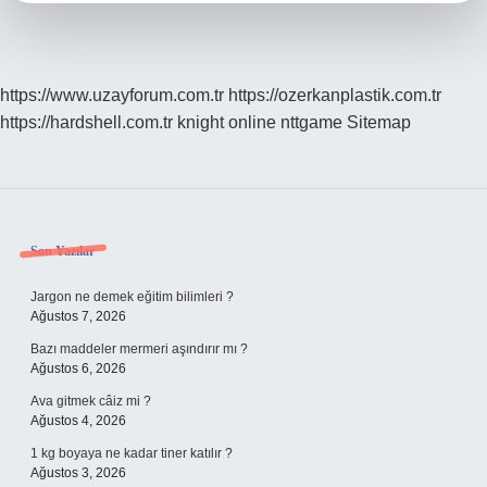
https://www.uzayforum.com.tr
https://ozerkanplastik.com.tr
https://hardshell.com.tr
knight online
nttgame
Sitemap
Sidebar
Son Yazılar
Jargon ne demek eğitim bilimleri ?
Ağustos 7, 2026
Bazı maddeler mermeri aşındırır mı ?
Ağustos 6, 2026
Ava gitmek câiz mi ?
Ağustos 4, 2026
1 kg boyaya ne kadar tiner katılır ?
Ağustos 3, 2026