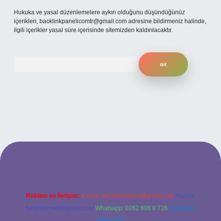
Hukuka ve yasal düzenlemelere aykırı olduğunu düşündüğünüz
içerikleri,
backlinkpanelicomtr@gmail.com
adresine bildirmeniz halinde,
ilgili içerikler yasal süre içerisinde sitemizden kaldırılacaktır.
Arama
 giriş
betexper bahis
Reklam ve İletişim:
E-mail:
backlinkpaneli@gmail.com
Teams:
forumhizmeti@gmail.com
Whatsapp: 0262 606 0 726
Telegram:
@karabul