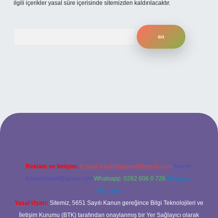
ilgili içerikler yasal süre içerisinde sitemizden kaldırılacaktır.
Arama
etexper bahis
Reklam ve İletişim:
E-mail:
backlinkpaneli@gmail.com
Teams:
forumhizmeti@gmail.com
Whatsapp: 0262 606 0 726
Telegram:
@karabul
Yasal Uyarı:
Sitemiz, 5651 Sayılı Kanun gereğince Bilgi Teknolojileri ve
İletişim Kurumu (BTK) tarafından onaylanmış bir Yer Sağlayıcı olarak