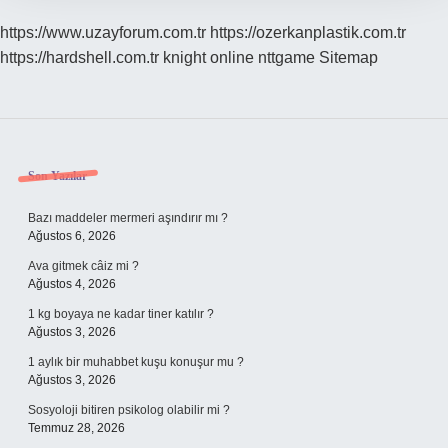
https://www.uzayforum.com.tr
https://ozerkanplastik.com.tr
https://hardshell.com.tr
knight online
nttgame
Sitemap
Sidebar
Son Yazılar
Bazı maddeler mermeri aşındırır mı ?
Ağustos 6, 2026
Ava gitmek câiz mi ?
Ağustos 4, 2026
1 kg boyaya ne kadar tiner katılır ?
Ağustos 3, 2026
1 aylık bir muhabbet kuşu konuşur mu ?
Ağustos 3, 2026
Sosyoloji bitiren psikolog olabilir mi ?
Temmuz 28, 2026