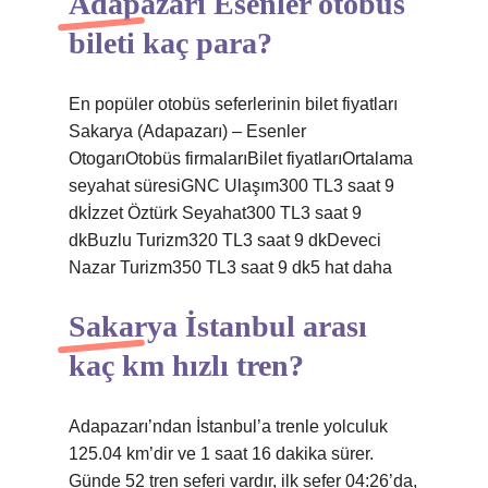
Adapazarı Esenler otobüs
bileti kaç para?
En popüler otobüs seferlerinin bilet fiyatları
Sakarya (Adapazarı) – Esenler
OtogarıOtobüs firmalarıBilet fiyatlarıOrtalama
seyahat süresiGNC Ulaşım300 TL3 saat 9
dkİzzet Öztürk Seyahat300 TL3 saat 9
dkBuzlu Turizm320 TL3 saat 9 dkDeveci
Nazar Turizm350 TL3 saat 9 dk5 hat daha
Sakarya İstanbul arası
kaç km hızlı tren?
Adapazarı’ndan İstanbul’a trenle yolculuk
125.04 km’dir ve 1 saat 16 dakika sürer.
Günde 52 tren seferi vardır, ilk sefer 04:26’da,