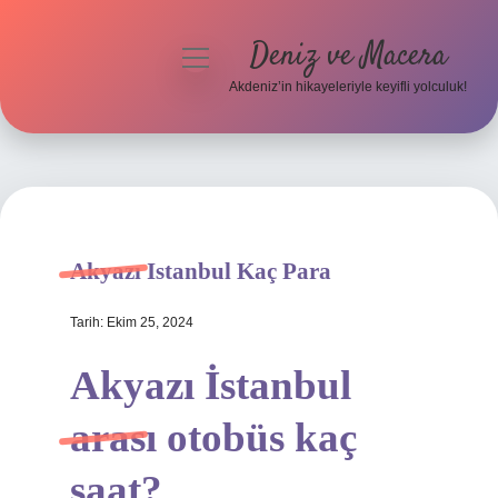
Deniz ve Macera
menüyü
aç
Akdeniz’in hikayeleriyle keyifli yolculuk!
Anasayfa
Gizlilik Politikası
Yasal Uyarı
Akyazı Istanbul Kaç Para
Hakkımızda
Tarih: Ekim 25, 2024
Akyazı İstanbul
arası otobüs kaç
saat?