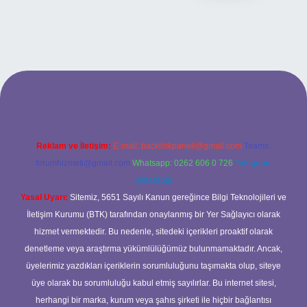
exper bahis
Reklam ve İletişim:
E-mail:
backlinkpaneli@gmail.com
Teams:
forumhizmeti@gmail.com
Whatsapp: 0262 606 0 726
Telegram:
@karabul
Yasal Uyarı:
Sitemiz, 5651 Sayılı Kanun gereğince Bilgi Teknolojileri ve
İletişim Kurumu (BTK) tarafından onaylanmış bir Yer Sağlayıcı olarak
hizmet vermektedir. Bu nedenle, sitedeki içerikleri proaktif olarak
denetleme veya araştırma yükümlülüğümüz bulunmamaktadır. Ancak,
üyelerimiz yazdıkları içeriklerin sorumluluğunu taşımakta olup, siteye
üye olarak bu sorumluluğu kabul etmiş sayılırlar. Bu internet sitesi,
herhangi bir marka, kurum veya şahıs şirketi ile hiçbir bağlantısı