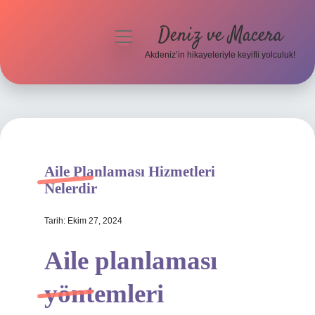
Deniz ve Macera
menüyü
aç
Akdeniz’in hikayeleriyle keyifli yolculuk!
Anasayfa
Gizlilik Politikası
Yasal Uyarı
Aile Planlaması Hizmetleri
Hakkımızda
Nelerdir
Tarih: Ekim 27, 2024
Aile planlaması
yöntemleri