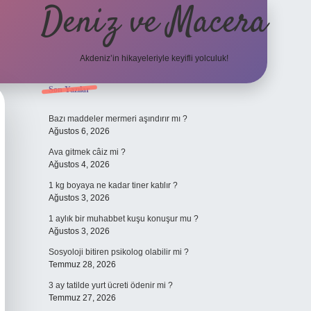
Deniz ve Macera
Akdeniz’in hikayeleriyle keyifli yolculuk!
Sidebar
Son Yazılar
elexbet güncel giriş
bete
Bazı maddeler mermeri aşındırır mı ?
Ağustos 6, 2026
Ava gitmek câiz mi ?
Ağustos 4, 2026
1 kg boyaya ne kadar tiner katılır ?
Ağustos 3, 2026
1 aylık bir muhabbet kuşu konuşur mu ?
Ağustos 3, 2026
Sosyoloji bitiren psikolog olabilir mi ?
Temmuz 28, 2026
3 ay tatilde yurt ücreti ödenir mi ?
Temmuz 27, 2026