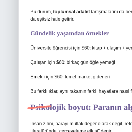
Bu durum,
toplumsal adalet
tartışmalarını da ber
da eşitsiz hale getirir.
Gündelik yaşamdan örnekler
Üniversite öğrencisi için $60: kitap + ulaşım + y
Çalışan için $60: birkaç gün öğle yemeği
Emekli için $60: temel market giderleri
Bu farklılıklar, aynı rakamın farklı hayatlara nasıl 
Psikolojik boyut: Paranın alg
İnsan zihni, parayı mutlak değer olarak değil, re
literatüründe “çerçeveleme etkisi” denir.