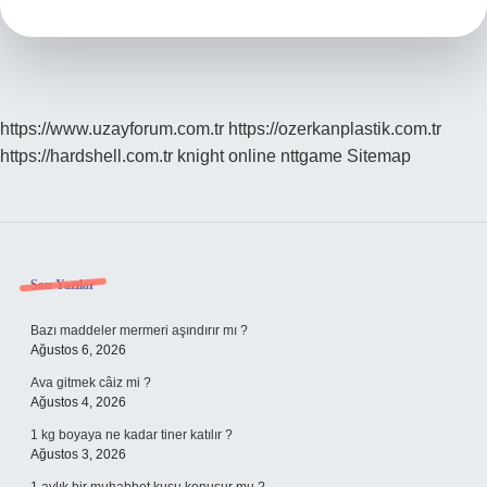
https://www.uzayforum.com.tr
https://ozerkanplastik.com.tr
https://hardshell.com.tr
knight online
nttgame
Sitemap
Sidebar
Son Yazılar
Bazı maddeler mermeri aşındırır mı ?
Ağustos 6, 2026
Ava gitmek câiz mi ?
Ağustos 4, 2026
1 kg boyaya ne kadar tiner katılır ?
Ağustos 3, 2026