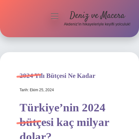
Deniz ve Macera
menüyü
aç
Akdeniz’in hikayeleriyle keyifli yolculuk!
Anasayfa
Gizlilik Politikası
Yasal Uyarı
2024 Yılı Bütçesi Ne Kadar
Hakkımızda
Tarih: Ekim 25, 2024
Türkiye’nin 2024
bütçesi kaç milyar
dolar?