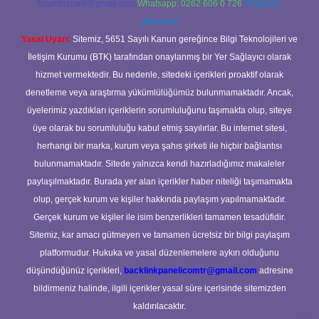
forumhizmeti@gmail.com
Whatsapp: 0262 606 0 726
Telegram:
@karabul
Yasal Uyarı:
Sitemiz, 5651 Sayılı Kanun gereğince Bilgi Teknolojileri ve
İletişim Kurumu (BTK) tarafından onaylanmış bir Yer Sağlayıcı olarak
hizmet vermektedir. Bu nedenle, sitedeki içerikleri proaktif olarak
denetleme veya araştırma yükümlülüğümüz bulunmamaktadır. Ancak,
üyelerimiz yazdıkları içeriklerin sorumluluğunu taşımakta olup, siteye
üye olarak bu sorumluluğu kabul etmiş sayılırlar. Bu internet sitesi,
herhangi bir marka, kurum veya şahıs şirketi ile hiçbir bağlantısı
bulunmamaktadır. Sitede yalnızca kendi hazırladığımız makaleler
paylaşılmaktadır. Burada yer alan içerikler haber niteliği taşımamakta
olup, gerçek kurum ve kişiler hakkında paylaşım yapılmamaktadır.
Gerçek kurum ve kişiler ile isim benzerlikleri tamamen tesadüfidir.
Sitemiz, kar amacı gütmeyen ve tamamen ücretsiz bir bilgi paylaşım
platformudur. Hukuka ve yasal düzenlemelere aykırı olduğunu
düşündüğünüz içerikleri,
backlinkpanelicomtr@gmail.com
adresine
bildirmeniz halinde, ilgili içerikler yasal süre içerisinde sitemizden
kaldırılacaktır.