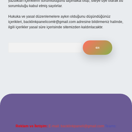
yazdıkları içeriklerin sorumluluğunu taşımakta olup, siteye üye olarak bu
sorumluluğu kabul etmiş sayılırlar.
Hukuka ve yasal düzenlemelere aykırı olduğunu düşündüğünüz
içerikleri,
backlinkpanelicomtr@gmail.com
adresine bildirmeniz halinde,
ilgili içerikler yasal süre içerisinde sitemizden kaldırılacaktır.
Arama
ş
betexper bahis
Reklam ve İletişim:
E-mail:
backlinkpaneli@gmail.com
Teams: