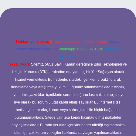
texper bahis
Reklam ve İletişim:
E-mail:
backlinkpaneli@gmail.com
Teams:
forumhizmeti@gmail.com
Whatsapp: 0262 606 0 726
Telegram:
@karabul
Yasal Uyarı:
Sitemiz, 5651 Sayılı Kanun gereğince Bilgi Teknolojileri ve
İletişim Kurumu (BTK) tarafından onaylanmış bir Yer Sağlayıcı olarak
hizmet vermektedir. Bu nedenle, sitedeki içerikleri proaktif olarak
denetleme veya araştırma yükümlülüğümüz bulunmamaktadır. Ancak,
üyelerimiz yazdıkları içeriklerin sorumluluğunu taşımakta olup, siteye
üye olarak bu sorumluluğu kabul etmiş sayılırlar. Bu internet sitesi,
herhangi bir marka, kurum veya şahıs şirketi ile hiçbir bağlantısı
bulunmamaktadır. Sitede yalnızca kendi hazırladığımız makaleler
paylaşılmaktadır. Burada yer alan içerikler haber niteliği taşımamakta
olup, gerçek kurum ve kişiler hakkında paylaşım yapılmamaktadır.