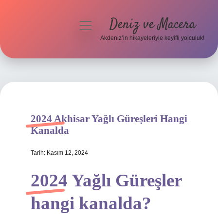
Deniz ve Macera
menüyü
aç
Akdeniz’in hikayeleriyle keyifli yolculuk!
Anasayfa
Gizlilik Politikası
Yasal Uyarı
2024 Akhisar Yağlı Güreşleri Hangi
Hakkımızda
Kanalda
Tarih: Kasım 12, 2024
2024 Yağlı Güreşler
hangi kanalda?