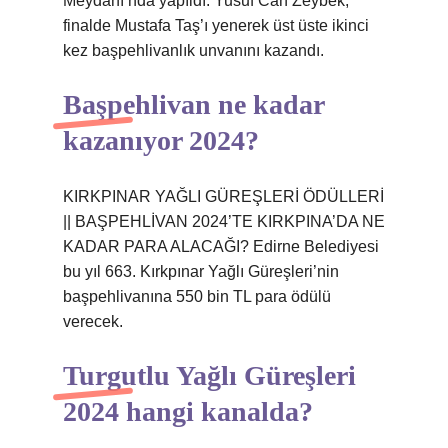
Meydanı’nda yapıldı. Yusuf Can Zeybek,
finalde Mustafa Taş’ı yenerek üst üste ikinci
kez başpehlivanlık unvanını kazandı.
Başpehlivan ne kadar
kazanıyor 2024?
KIRKPINAR YAĞLI GÜREŞLERİ ÖDÜLLERİ
|| BAŞPEHLİVAN 2024’TE KIRKPINA’DA NE
KADAR PARA ALACAĞI? Edirne Belediyesi
bu yıl 663. Kırkpınar Yağlı Güreşleri’nin
başpehlivanına 550 bin TL para ödülü
verecek.
Turgutlu Yağlı Güreşleri
2024 hangi kanalda?