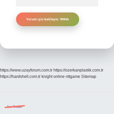
https://www.uzayforum.com.tr
https://ozerkanplastik.com.tr
https://hardshell.com.tr
knight online
nttgame
Sitemap
Sidebar
Son Yazılar