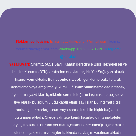
iriş
betexper bahis
Reklam ve İletişim:
E-mail:
backlinkpaneli@gmail.com
Teams:
forumhizmeti@gmail.com
Whatsapp: 0262 606 0 726
Telegram:
@karabul
Yasal Uyarı:
Sitemiz, 5651 Sayılı Kanun gereğince Bilgi Teknolojileri ve
İletişim Kurumu (BTK) tarafından onaylanmış bir Yer Sağlayıcı olarak
hizmet vermektedir. Bu nedenle, sitedeki içerikleri proaktif olarak
denetleme veya araştırma yükümlülüğümüz bulunmamaktadır. Ancak,
üyelerimiz yazdıkları içeriklerin sorumluluğunu taşımakta olup, siteye
üye olarak bu sorumluluğu kabul etmiş sayılırlar. Bu internet sitesi,
herhangi bir marka, kurum veya şahıs şirketi ile hiçbir bağlantısı
bulunmamaktadır. Sitede yalnızca kendi hazırladığımız makaleler
paylaşılmaktadır. Burada yer alan içerikler haber niteliği taşımamakta
olup, gerçek kurum ve kişiler hakkında paylaşım yapılmamaktadır.