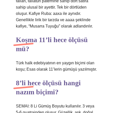
fâilân, fâilâtün paternine sahip dört satıra
sahip ulusal bir ayettir. Tek bir dörtlüden
oluşur. Kafiye Ruba: aaxa ile aynıdır.
Genellikle lirik bir tarzda ve aaaa şeklinde
kafiye, “Musarra Tuyuğu” olarak adlandırılır.
Koşma 11’li hece ölçüsü
mü?
Türk halk edebiyatının en yaygın biçimi olan
koşu; Esas olarak 11’lerin gümüşü yazılmıştır.
8’li hece ölçüsü hangi
nazım biçimi?
SEMAI: 8 Li Gümüş Boyutu kullanılır. 3 veya
5-6 quatrainden oluşur. Güzellik, aşk, doğal