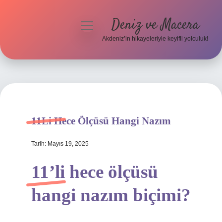
Deniz ve Macera
menüyü
aç
Akdeniz’in hikayeleriyle keyifli yolculuk!
Anasayfa
Gizlilik Politikası
Yasal Uyarı
11Li Hece Ölçüsü Hangi Nazım
Hakkımızda
Tarih: Mayıs 19, 2025
11’li hece ölçüsü
hangi nazım biçimi?