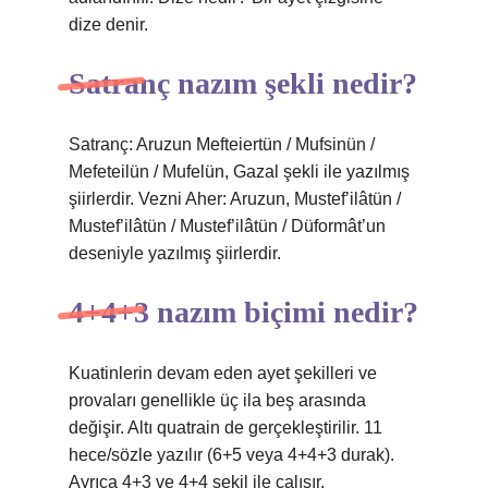
dize denir.
Satranç nazım şekli nedir?
Satranç: Aruzun Mefteiertün / Mufsinün /
Mefeteilün / Mufelün, Gazal şekli ile yazılmış
şiirlerdir. Vezni Aher: Aruzun, Mustef’ilâtün /
Mustef’ilâtün / Mustef’ilâtün / Düformât’un
deseniyle yazılmış şiirlerdir.
4+4+3 nazım biçimi nedir?
Kuatinlerin devam eden ayet şekilleri ve
provaları genellikle üç ila beş arasında
değişir. Altı quatrain de gerçekleştirilir. 11
hece/sözle yazılır (6+5 veya 4+4+3 durak).
Ayrıca 4+3 ve 4+4 şekil ile çalışır.