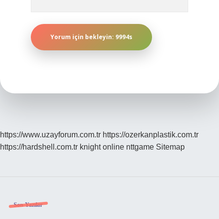
https://www.uzayforum.com.tr
https://ozerkanplastik.com.tr
https://hardshell.com.tr
knight online
nttgame
Sitemap
Sidebar
Son Yazılar