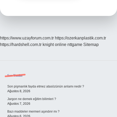
https://www.uzayforum.com.tr
https://ozerkanplastik.com.tr
https://hardshell.com.tr
knight online
nttgame
Sitemap
Sidebar
Son Yazılar
Son pişmanlık fayda etmez atasözünün anlamı nedir ?
Ağustos 8, 2026
Jargon ne demek eğitim bilimleri ?
Ağustos 7, 2026
Bazı maddeler mermeri aşındırır mı ?
Ağustos 6, 2026