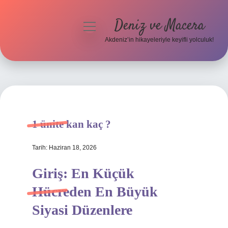
Deniz ve Macera
menüyü
aç
Akdeniz’in hikayeleriyle keyifli yolculuk!
Anasayfa
Gizlilik Politikası
Yasal Uyarı
1 ünite kan kaç ?
Hakkımızda
Tarih: Haziran 18, 2026
Giriş: En Küçük
Hücreden En Büyük
Siyasi Düzenlere