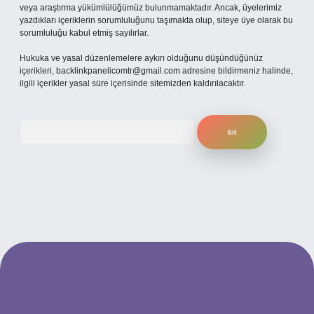
veya araştırma yükümlülüğümüz bulunmamaktadır. Ancak, üyelerimiz
yazdıkları içeriklerin sorumluluğunu taşımakta olup, siteye üye olarak bu
sorumluluğu kabul etmiş sayılırlar.
Hukuka ve yasal düzenlemelere aykırı olduğunu düşündüğünüz
içerikleri,
backlinkpanelicomtr@gmail.com
adresine bildirmeniz halinde,
ilgili içerikler yasal süre içerisinde sitemizden kaldırılacaktır.
Arama
per bahis