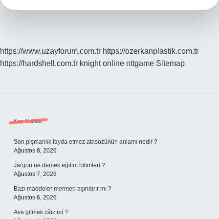
https://www.uzayforum.com.tr
https://ozerkanplastik.com.tr
https://hardshell.com.tr
knight online
nttgame
Sitemap
Sidebar
Son Yazılar
Son pişmanlık fayda etmez atasözünün anlamı nedir ?
Ağustos 8, 2026
Jargon ne demek eğitim bilimleri ?
Ağustos 7, 2026
Bazı maddeler mermeri aşındırır mı ?
Ağustos 6, 2026
Ava gitmek câiz mi ?