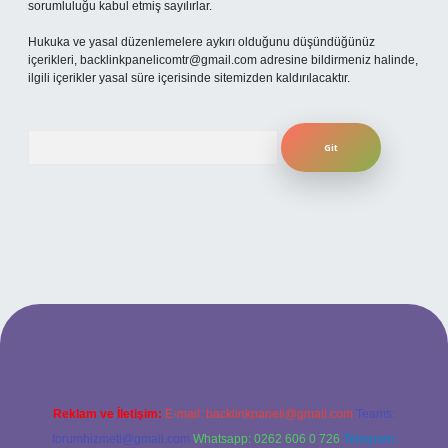
sorumluluğu kabul etmiş sayılırlar.
Hukuka ve yasal düzenlemelere aykırı olduğunu düşündüğünüz
içerikleri,
backlinkpanelicomtr@gmail.com
adresine bildirmeniz halinde,
ilgili içerikler yasal süre içerisinde sitemizden kaldırılacaktır.
Arama
iş
betexper bahis
Reklam ve İletişim:
E-mail:
backlinkpaneli@gmail.com
Teams:
forumhizmeti@gmail.com
Whatsapp: 0262 606 0 726
Telegram: