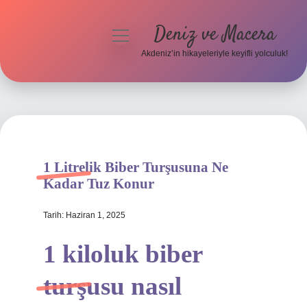
Deniz ve Macera
menüyü
aç
Akdeniz’in hikayeleriyle keyifli yolculuk!
Anasayfa
Gizlilik Politikası
Yasal Uyarı
1 Litrelik Biber Turşusuna Ne
Hakkımızda
Kadar Tuz Konur
Tarih: Haziran 1, 2025
1 kiloluk biber
turşusu nasıl