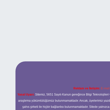
Reklam ve İletişim:
E-mail
Yasal Uyarı:
Sitemiz, 5651 Sayılı Kanun gereğince Bilgi Teknolojileri 
araştırma yükümlülüğümüz bulunmamaktadır. Ancak, üyelerimiz yazdıkla
şahıs şirketi ile hiçbir bağlantısı bulunmamaktadır. Sitede yalnızc