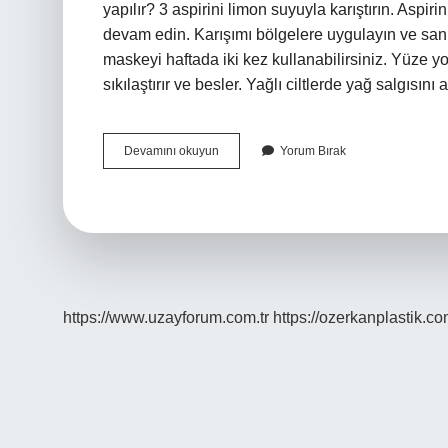
yapılır? 3 aspirini limon suyuyla karıştırın. Aspir
devam edin. Karışımı bölgelere uygulayın ve sank
maskeyi haftada iki kez kullanabilirsiniz. Yüze yo
sıkılaştırır ve besler. Yağlı ciltlerde yağ salgısını 
Aspirin
Devamını okuyun
Yorum Bırak
Ve
Yoğurt
Maskesi
Ne
Işe
Yarar
https://www.uzayforum.com.tr
https://ozerkanplastik.co