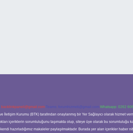
:
backlinkpaneli@gmail.com
Teams:
forumhizmeti@gmail.com
Whatsapp: 0262 606
ve İletişim Kurumu (BTK) tarafından onaylanmış bir Yer Sağlayıcı olarak hizmet verm
rı içeriklerin sorumluluğunu taşımakta olup, siteye üye olarak bu sorumluluğu kabul
a kendi hazırladığımız makaleler paylaşılmaktadır. Burada yer alan içerikler haber 