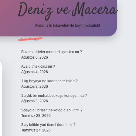
Deniz ve Macera
Akdeniz’in hikayeleriyle keyifli yolculuk!
Sidebar
Son Yazılar
elexbet güncel g
Bazı maddeler mermeri aşındırır mı ?
Ağustos 6, 2026
Ava gitmek câiz mi ?
Ağustos 4, 2026
1 kg boyaya ne kadar tiner katılır ?
Ağustos 3, 2026
1 aylık bir muhabbet kuşu konuşur mu ?
Ağustos 3, 2026
Sosyoloji bitiren psikolog olabilir mi ?
Temmuz 28, 2026
3 ay tatilde yurt ücreti ödenir mi ?
Temmuz 27, 2026