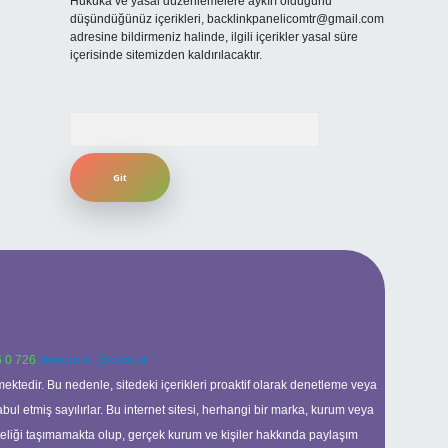
Hukuka ve yasal düzenlemelere aykırı olduğunu
düşündüğünüz içerikleri,
backlinkpanelicomtr@gmail.com
adresine bildirmeniz halinde, ilgili içerikler yasal süre
içerisinde sitemizden kaldırılacaktır.
Arama
 0 726
Telegram: @karabul
ektedir. Bu nedenle, sitedeki içerikleri proaktif olarak denetleme veya
 etmiş sayılırlar. Bu internet sitesi, herhangi bir marka, kurum veya
niteliği taşımamakta olup, gerçek kurum ve kişiler hakkında paylaşım