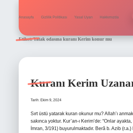
Anasayfa
Gizlilik Politikası
Yasal Uyarı
Hakkımızda
Etiket:
Yatak odasına kuranı Kerim konur mu
Kuranı Kerim Uzan
Tarih: Ekim 9, 2024
Sırt üstü yatarak kuran okunur mu? Allah’ı anmak
sakınca yoktur. Kur’an-ı Kerim’de: “Onlar ayakta, o
İmran, 3/191) buyurulmaktadır. Berâ b. Azib (r.a