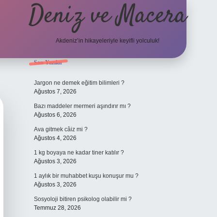
Deniz ve Macera
Akdeniz’in hikayeleriyle keyifli yolculuk!
Sidebar
Son Yazılar
elexbet güncel g
Jargon ne demek eğitim bilimleri ?
Ağustos 7, 2026
Bazı maddeler mermeri aşındırır mı ?
Ağustos 6, 2026
Ava gitmek câiz mi ?
Ağustos 4, 2026
1 kg boyaya ne kadar tiner katılır ?
Ağustos 3, 2026
1 aylık bir muhabbet kuşu konuşur mu ?
Ağustos 3, 2026
Sosyoloji bitiren psikolog olabilir mi ?
Temmuz 28, 2026