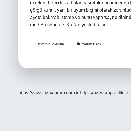
erkekler hem de kadınlar başörtülerini örtmeden K
görgü kuralı, yani bir uyum biçimi olarak zorunludu
ayete bakmak isterse ve bunu yaparsa, ne dinin
mu? Bu sebeple, Kur’an yüklü bu tür…
Kuranı
Devamını okuyun
Yorum Bırak
Kerim
Uzanarak
Okunur
Mu
https://www.uzayforum.com.tr
https://ozerkanplastik.co