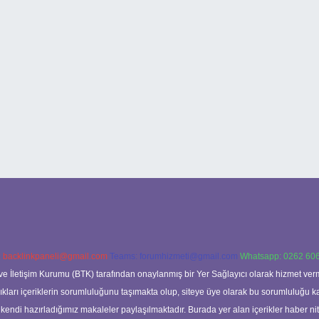
:
backlinkpaneli@gmail.com
Teams:
forumhizmeti@gmail.com
Whatsapp: 0262 606
ve İletişim Kurumu (BTK) tarafından onaylanmış bir Yer Sağlayıcı olarak hizmet verm
rı içeriklerin sorumluluğunu taşımakta olup, siteye üye olarak bu sorumluluğu kabul
a kendi hazırladığımız makaleler paylaşılmaktadır. Burada yer alan içerikler haber 