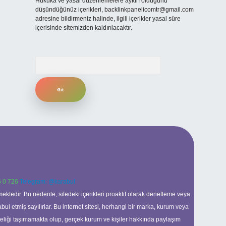
Hukuka ve yasal düzenlemelere aykırı olduğunu
düşündüğünüz içerikleri,
backlinkpanelicomtr@gmail.com
adresine bildirmeniz halinde, ilgili içerikler yasal süre
içerisinde sitemizden kaldırılacaktır.
Arama
 0 726
Telegram: @karabul
ektedir. Bu nedenle, sitedeki içerikleri proaktif olarak denetleme veya
 etmiş sayılırlar. Bu internet sitesi, herhangi bir marka, kurum veya
niteliği taşımamakta olup, gerçek kurum ve kişiler hakkında paylaşım