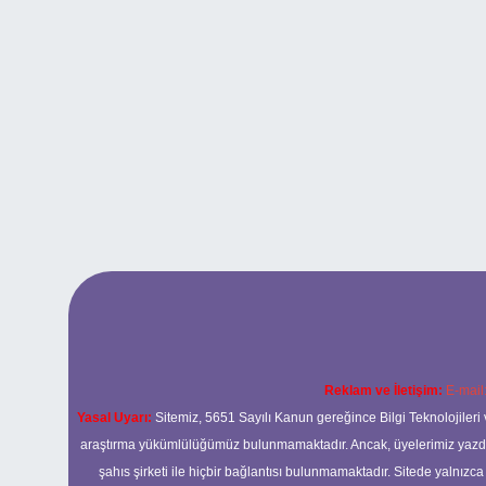
Reklam ve İletişim:
E-mail
Yasal Uyarı:
Sitemiz, 5651 Sayılı Kanun gereğince Bilgi Teknolojileri 
araştırma yükümlülüğümüz bulunmamaktadır. Ancak, üyelerimiz yazdıkla
şahıs şirketi ile hiçbir bağlantısı bulunmamaktadır. Sitede yalnızc