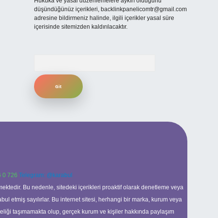
Hukuka ve yasal düzenlemelere aykırı olduğunu
düşündüğünüz içerikleri,
backlinkpanelicomtr@gmail.com
adresine bildirmeniz halinde, ilgili içerikler yasal süre
içerisinde sitemizden kaldırılacaktır.
Arama
 0 726
Telegram: @karabul
ektedir. Bu nedenle, sitedeki içerikleri proaktif olarak denetleme veya
 etmiş sayılırlar. Bu internet sitesi, herhangi bir marka, kurum veya
niteliği taşımamakta olup, gerçek kurum ve kişiler hakkında paylaşım