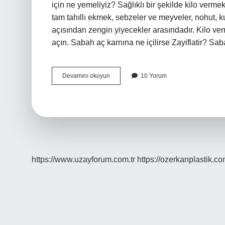
için ne yemeliyiz? Sağlıklı bir şekilde kilo verme
tam tahıllı ekmek, sebzeler ve meyveler, nohut, ku
açısından zengin yiyecekler arasındadır. Kilo ver
açın. Sabah aç karnına ne içilirse Zayiflatir? Sa
Cabuk
Devamını okuyun
10 Yorum
Zayıflamak
Icin
Ne
Yemeli
https://www.uzayforum.com.tr
https://ozerkanplastik.co