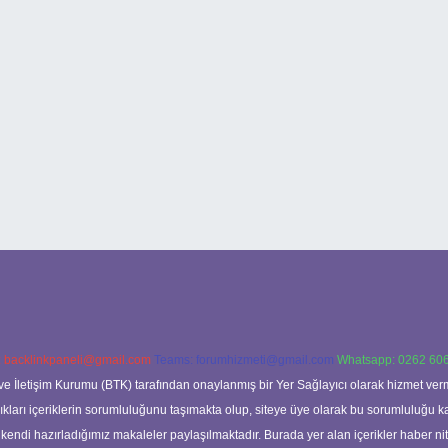
:
backlinkpaneli@gmail.com
Teams:
forumhizmeti@gmail.com
Whatsapp: 0262 606
ve İletişim Kurumu (BTK) tarafından onaylanmış bir Yer Sağlayıcı olarak hizmet verm
rı içeriklerin sorumluluğunu taşımakta olup, siteye üye olarak bu sorumluluğu kabul
a kendi hazırladığımız makaleler paylaşılmaktadır. Burada yer alan içerikler haber 