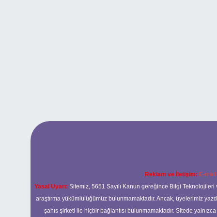
Reklam ve İletişim:
E-mail
Yasal Uyarı:
Sitemiz, 5651 Sayılı Kanun gereğince Bilgi Teknolojileri 
araştırma yükümlülüğümüz bulunmamaktadır. Ancak, üyelerimiz yazdıkla
şahıs şirketi ile hiçbir bağlantısı bulunmamaktadır. Sitede yalnızc