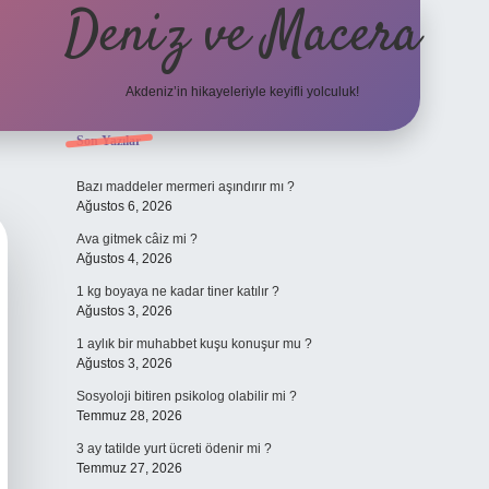
Deniz ve Macera
Akdeniz’in hikayeleriyle keyifli yolculuk!
Sidebar
Son Yazılar
elexbet güncel g
Bazı maddeler mermeri aşındırır mı ?
Ağustos 6, 2026
Ava gitmek câiz mi ?
Ağustos 4, 2026
1 kg boyaya ne kadar tiner katılır ?
Ağustos 3, 2026
1 aylık bir muhabbet kuşu konuşur mu ?
Ağustos 3, 2026
Sosyoloji bitiren psikolog olabilir mi ?
Temmuz 28, 2026
3 ay tatilde yurt ücreti ödenir mi ?
Temmuz 27, 2026