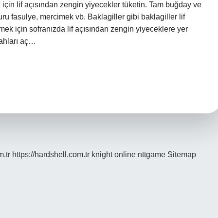
k için lif açısından zengin yiyecekler tüketin. Tam buğday ve
ru fasulye, mercimek vb. Baklagiller gibi baklagiller lif
mek için sofranızda lif açısından zengin yiyeceklere yer
bahları aç…
m.tr
https://hardshell.com.tr
knight online
nttgame
Sitemap