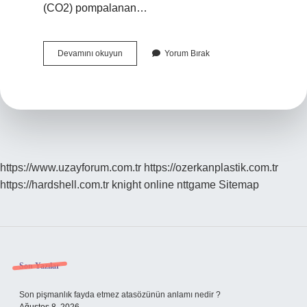
(CO2) pompalanan…
Fermente
Devamını okuyun
Yorum Bırak
Kahve
Ne
Demek
https://www.uzayforum.com.tr
https://ozerkanplastik.com.tr
https://hardshell.com.tr
knight online
nttgame
Sitemap
Sidebar
Son Yazılar
Son pişmanlık fayda etmez atasözünün anlamı nedir ?