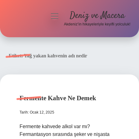
Deniz ve Macera
menüyü
aç
Akdeniz’in hikayeleriyle keyifli yolculuk!
Anasayfa
Gizlilik Politikası
Etiket:
Yağ yakan kahvenin adı nedir
Yasal Uyarı
Hakkımızda
Fermente Kahve Ne Demek
Tarih: Ocak 12, 2025
Fermente kahvede alkol var mı?
Fermantasyon sırasında şeker ve nişasta