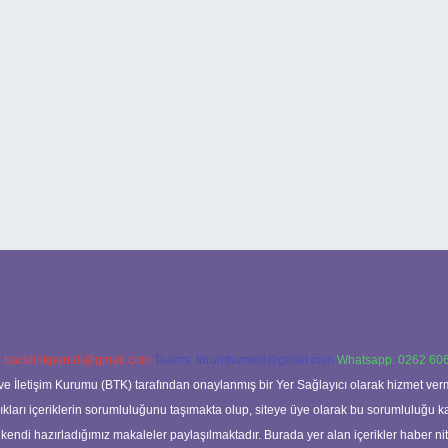
:
backlinkpaneli@gmail.com
Teams:
forumhizmeti@gmail.com
Whatsapp: 0262 606
ve İletişim Kurumu (BTK) tarafından onaylanmış bir Yer Sağlayıcı olarak hizmet verm
rı içeriklerin sorumluluğunu taşımakta olup, siteye üye olarak bu sorumluluğu kabul
a kendi hazırladığımız makaleler paylaşılmaktadır. Burada yer alan içerikler haber 