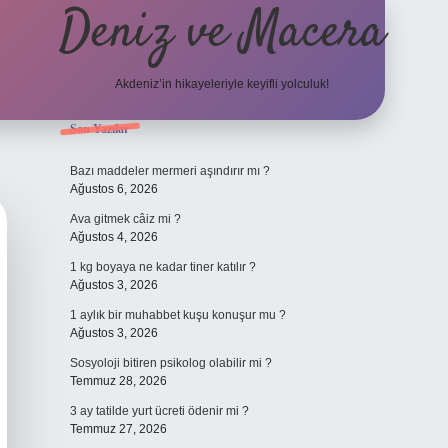
Deniz ve Macera
Akdeniz’in hikayeleriyle keyifli yolculuk!
Sidebar
Son Yazılar
elexbet güncel 
Bazı maddeler mermeri aşındırır mı ?
Ağustos 6, 2026
Ava gitmek câiz mi ?
Ağustos 4, 2026
1 kg boyaya ne kadar tiner katılır ?
Ağustos 3, 2026
1 aylık bir muhabbet kuşu konuşur mu ?
Ağustos 3, 2026
Sosyoloji bitiren psikolog olabilir mi ?
Temmuz 28, 2026
3 ay tatilde yurt ücreti ödenir mi ?
Temmuz 27, 2026