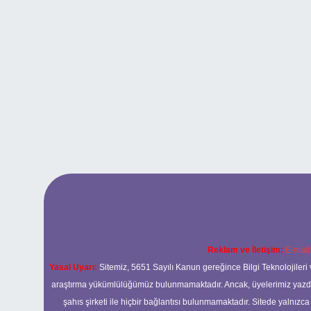
Reklam ve İletişim:
E-mail
Yasal Uyarı:
Sitemiz, 5651 Sayılı Kanun gereğince Bilgi Teknolojileri 
araştırma yükümlülüğümüz bulunmamaktadır. Ancak, üyelerimiz yazdıkla
şahıs şirketi ile hiçbir bağlantısı bulunmamaktadır. Sitede yalnızc