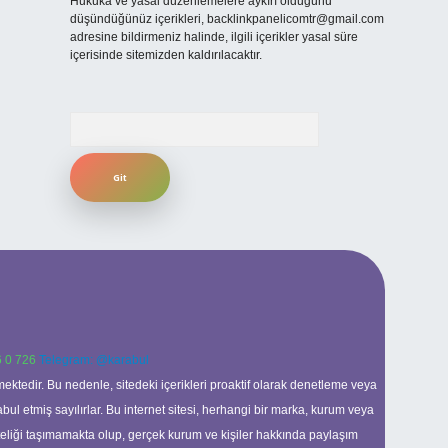
Hukuka ve yasal düzenlemelere aykırı olduğunu
düşündüğünüz içerikleri,
backlinkpanelicomtr@gmail.com
adresine bildirmeniz halinde, ilgili içerikler yasal süre
içerisinde sitemizden kaldırılacaktır.
Arama
 0 726
Telegram: @karabul
ektedir. Bu nedenle, sitedeki içerikleri proaktif olarak denetleme veya
 etmiş sayılırlar. Bu internet sitesi, herhangi bir marka, kurum veya
niteliği taşımamakta olup, gerçek kurum ve kişiler hakkında paylaşım