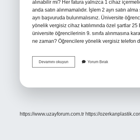
alınabilir mi? Her fatura yalnızca 1 cihaz içermelid
anda satın alınmamalıdır. İşlem 2 ayrı satın alma
ayrı başvuruda bulunmalısınız. Üniversite öğrenc
yönelik vergisiz cihaz katılımında özel şartlar 
üniversite öğrencilerinin 9. sınıfa alınmasına kara
ne zaman? Öğrencilere yönelik vergisiz telefon 
Öğrenciler
Devamını okuyun
Yorum Bırak
Hem
Telefon
Hem
Bilgisayar
Alabilir
Mi
https://www.uzayforum.com.tr
https://ozerkanplastik.co