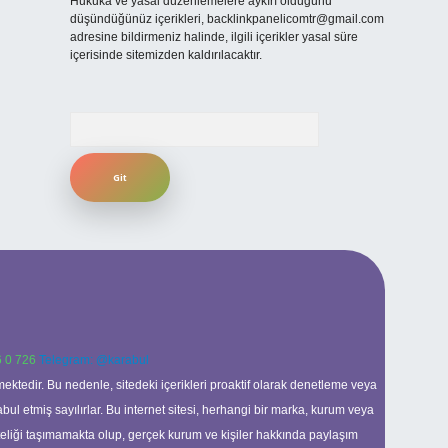
Hukuka ve yasal düzenlemelere aykırı olduğunu
düşündüğünüz içerikleri,
backlinkpanelicomtr@gmail.com
adresine bildirmeniz halinde, ilgili içerikler yasal süre
içerisinde sitemizden kaldırılacaktır.
Arama
 0 726
Telegram: @karabul
ektedir. Bu nedenle, sitedeki içerikleri proaktif olarak denetleme veya
 etmiş sayılırlar. Bu internet sitesi, herhangi bir marka, kurum veya
niteliği taşımamakta olup, gerçek kurum ve kişiler hakkında paylaşım