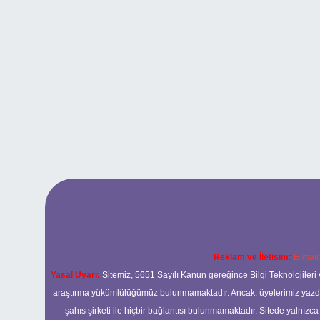
Reklam ve İletişim:
E-mail
Yasal Uyarı:
Sitemiz, 5651 Sayılı Kanun gereğince Bilgi Teknolojileri 
araştırma yükümlülüğümüz bulunmamaktadır. Ancak, üyelerimiz yazdıkla
şahıs şirketi ile hiçbir bağlantısı bulunmamaktadır. Sitede yalnızc