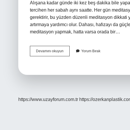
Alışana kadar günde iki kez beş dakika bile yapab
tercihen her sabah aynı saatte. Her gün medita
gerektirir, bu yüzden düzenli meditasyon dikka
artırmaya yardımcı olur. Dahası, hafızayı da güçle
meditasyon yapmak, hatta varsa orada bir…
Haftada
Devamını okuyun
Yorum Bırak
Kaç
Gün
Meditasyon
Yapmalı
https://www.uzayforum.com.tr
https://ozerkanplastik.co