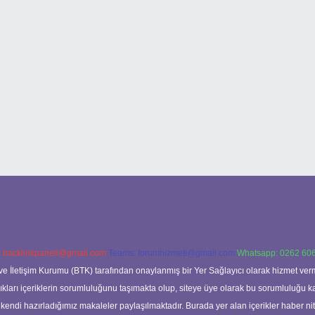
:
backlinkpaneli@gmail.com
Teams:
forumhizmeti@gmail.com
Whatsapp: 0262 606
ve İletişim Kurumu (BTK) tarafından onaylanmış bir Yer Sağlayıcı olarak hizmet verm
rı içeriklerin sorumluluğunu taşımakta olup, siteye üye olarak bu sorumluluğu kabul
a kendi hazırladığımız makaleler paylaşılmaktadır. Burada yer alan içerikler haber 