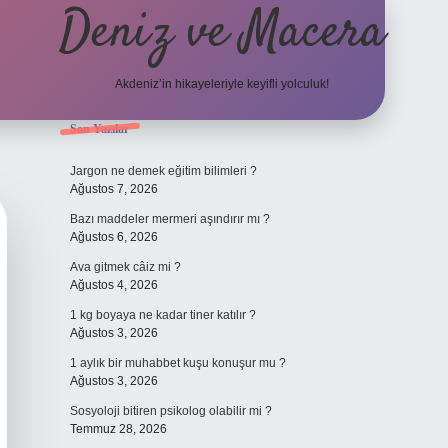
Deniz ve Macera
Akdeniz’in hikayeleriyle keyifli yolculuk!
Sidebar
Son Yazılar
elexbet güncel g
Jargon ne demek eğitim bilimleri ?
Ağustos 7, 2026
Bazı maddeler mermeri aşındırır mı ?
Ağustos 6, 2026
Ava gitmek câiz mi ?
Ağustos 4, 2026
1 kg boyaya ne kadar tiner katılır ?
Ağustos 3, 2026
1 aylık bir muhabbet kuşu konuşur mu ?
Ağustos 3, 2026
Sosyoloji bitiren psikolog olabilir mi ?
Temmuz 28, 2026