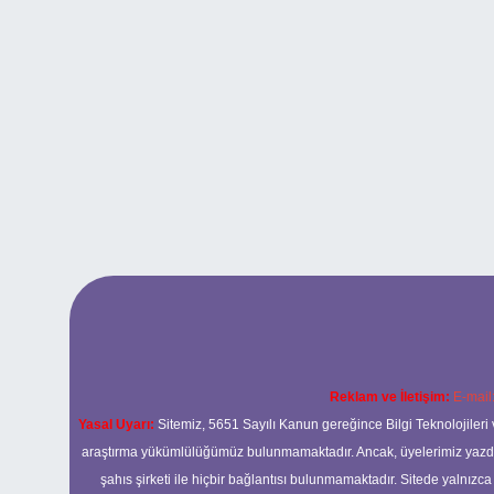
Reklam ve İletişim:
E-mail
Yasal Uyarı:
Sitemiz, 5651 Sayılı Kanun gereğince Bilgi Teknolojileri 
araştırma yükümlülüğümüz bulunmamaktadır. Ancak, üyelerimiz yazdıkla
şahıs şirketi ile hiçbir bağlantısı bulunmamaktadır. Sitede yalnızc