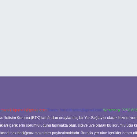
:
backlinkpaneli@gmail.com
Teams:
forumhizmeti@gmail.com
Whatsapp: 0262 606
ve İletişim Kurumu (BTK) tarafından onaylanmış bir Yer Sağlayıcı olarak hizmet verm
rı içeriklerin sorumluluğunu taşımakta olup, siteye üye olarak bu sorumluluğu kabul
a kendi hazırladığımız makaleler paylaşılmaktadır. Burada yer alan içerikler haber 