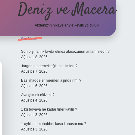
Deniz ve Macera
Akdeniz’in hikayeleriyle keyifli yolculuk!
Sidebar
Son Yazılar
elexbet güncel g
Son pişmanlık fayda etmez atasözünün anlamı nedir ?
Ağustos 8, 2026
Jargon ne demek eğitim bilimleri ?
Ağustos 7, 2026
Bazı maddeler mermeri aşındırır mı ?
Ağustos 6, 2026
Ava gitmek câiz mi ?
Ağustos 4, 2026
1 kg boyaya ne kadar tiner katılır ?
Ağustos 3, 2026
1 aylık bir muhabbet kuşu konuşur mu ?
Ağustos 3, 2026