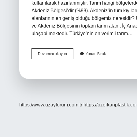
kullanılarak hazırlanmıştır. Tarım hangi bölgele
Akdeniz Bölgesi’dir (%88). Akdeniz’in tüm kıyıların
alanlarının en geniş olduğu bölgemiz neresidir? 
ve Akdeniz Bölgesinin toplam tarım alanı, İç An
ulaşabilmektedir. Türkiye’nin en verimli tarım…
Tarım
Devamını okuyun
Yorum Bırak
En
Çok
Hangi
Bölgelerde
Yapılır
https://www.uzayforum.com.tr
https://ozerkanplastik.co