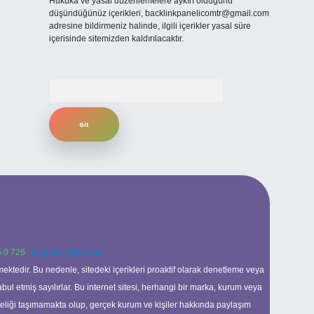
Hukuka ve yasal düzenlemelere aykırı olduğunu
düşündüğünüz içerikleri,
backlinkpanelicomtr@gmail.com
adresine bildirmeniz halinde, ilgili içerikler yasal süre
içerisinde sitemizden kaldırılacaktır.
Arama
 0 726
Telegram: @karabul
ektedir. Bu nedenle, sitedeki içerikleri proaktif olarak denetleme veya
 etmiş sayılırlar. Bu internet sitesi, herhangi bir marka, kurum veya
niteliği taşımamakta olup, gerçek kurum ve kişiler hakkında paylaşım