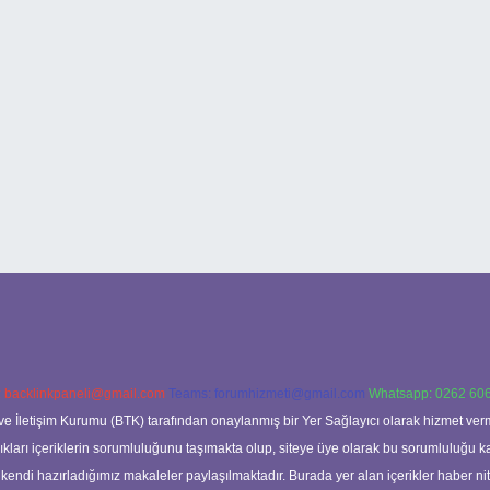
:
backlinkpaneli@gmail.com
Teams:
forumhizmeti@gmail.com
Whatsapp: 0262 606
ve İletişim Kurumu (BTK) tarafından onaylanmış bir Yer Sağlayıcı olarak hizmet verm
rı içeriklerin sorumluluğunu taşımakta olup, siteye üye olarak bu sorumluluğu kabul
a kendi hazırladığımız makaleler paylaşılmaktadır. Burada yer alan içerikler haber 