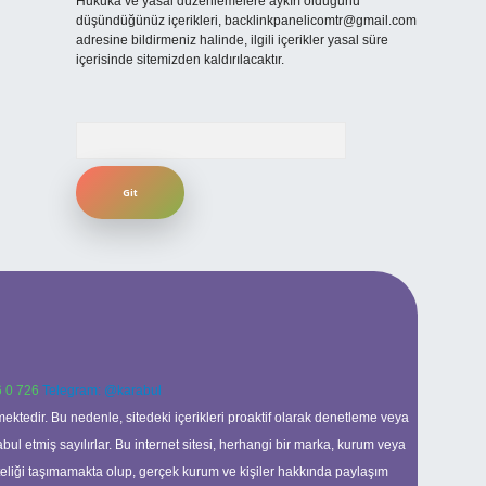
Hukuka ve yasal düzenlemelere aykırı olduğunu
düşündüğünüz içerikleri,
backlinkpanelicomtr@gmail.com
adresine bildirmeniz halinde, ilgili içerikler yasal süre
içerisinde sitemizden kaldırılacaktır.
Arama
 0 726
Telegram: @karabul
ektedir. Bu nedenle, sitedeki içerikleri proaktif olarak denetleme veya
 etmiş sayılırlar. Bu internet sitesi, herhangi bir marka, kurum veya
niteliği taşımamakta olup, gerçek kurum ve kişiler hakkında paylaşım