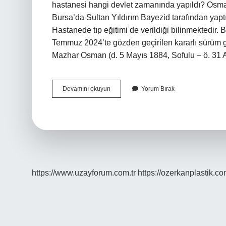
hastanesi hangi devlet zamanında yapıldı? Osmanl
Bursa’da Sultan Yıldırım Bayezid tarafından yaptır
Hastanede tıp eğitimi de verildiği bilinmektedir. 
Temmuz 2024’te gözden geçirilen kararlı sürüm gös
Mazhar Osman (d. 5 Mayıs 1884, Sofulu – ö. 31
Ilk
Devamını okuyun
Yorum Bırak
Akıl
Hastanesini
Kim
Yaptı
https://www.uzayforum.com.tr
https://ozerkanplastik.co