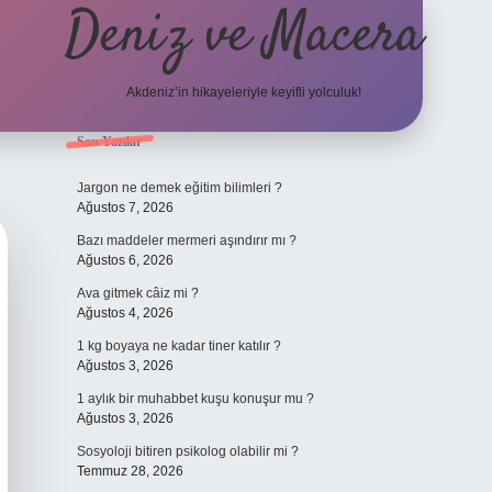
Deniz ve Macera
Akdeniz’in hikayeleriyle keyifli yolculuk!
Sidebar
Son Yazılar
elexbet güncel g
Jargon ne demek eğitim bilimleri ?
Ağustos 7, 2026
Bazı maddeler mermeri aşındırır mı ?
Ağustos 6, 2026
Ava gitmek câiz mi ?
Ağustos 4, 2026
1 kg boyaya ne kadar tiner katılır ?
Ağustos 3, 2026
1 aylık bir muhabbet kuşu konuşur mu ?
Ağustos 3, 2026
Sosyoloji bitiren psikolog olabilir mi ?
Temmuz 28, 2026