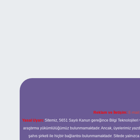
Reklam ve İletişim:
E-mail
Yasal Uyarı:
Sitemiz, 5651 Sayılı Kanun gereğince Bilgi Teknolojileri 
araştırma yükümlülüğümüz bulunmamaktadır. Ancak, üyelerimiz yazdıkla
şahıs şirketi ile hiçbir bağlantısı bulunmamaktadır. Sitede yalnızc