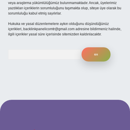
veya araştırma yükümlülüğümüz bulunmamaktadır. Ancak, üyelerimiz
yazdıkları içeriklerin sorumluluğunu taşımakta olup, siteye üye olarak bu
sorumluluğu kabul etmiş sayılırlar.
Hukuka ve yasal düzenlemelere aykırı olduğunu düşündüğünüz
içerikleri,
backlinkpanelicomtr@gmail.com
adresine bildirmeniz halinde,
ilgili içerikler yasal süre içerisinde sitemizden kaldırılacaktır.
Arama
 güncel giriş
betexper bahis