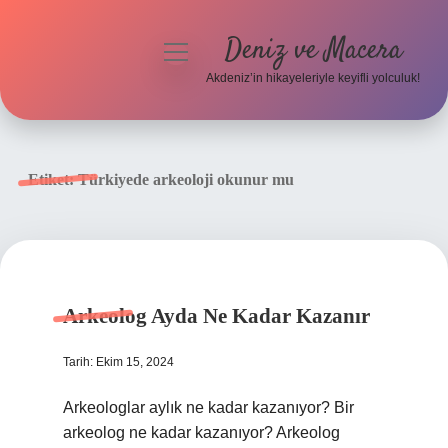
Deniz ve Macera
menüyü
aç
Akdeniz’in hikayeleriyle keyifli yolculuk!
Anasayfa
Gizlilik Politikası
Etiket:
Türkiyede arkeoloji okunur mu
Yasal Uyarı
Hakkımızda
Arkeolog Ayda Ne Kadar Kazanır
Tarih: Ekim 15, 2024
Arkeologlar aylık ne kadar kazanıyor? Bir
arkeolog ne kadar kazanıyor? Arkeolog