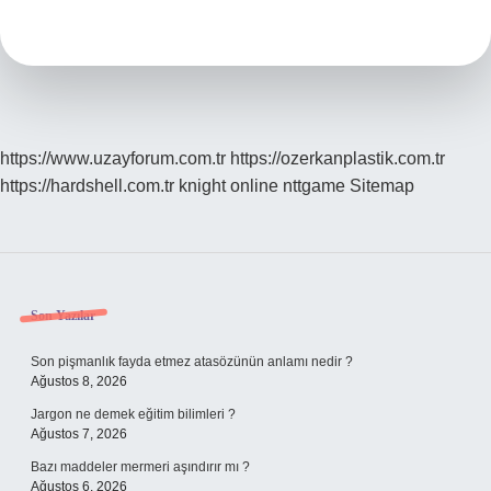
Ne
Kadar
Kazanır
https://www.uzayforum.com.tr
https://ozerkanplastik.com.tr
https://hardshell.com.tr
knight online
nttgame
Sitemap
Sidebar
Son Yazılar
Son pişmanlık fayda etmez atasözünün anlamı nedir ?
Ağustos 8, 2026
Jargon ne demek eğitim bilimleri ?
Ağustos 7, 2026
Bazı maddeler mermeri aşındırır mı ?
Ağustos 6, 2026