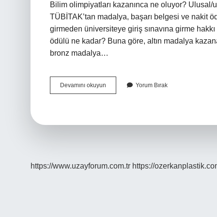
Bilim olimpiyatları kazanınca ne oluyor? Ulusal/ul
TÜBİTAK’tan madalya, başarı belgesi ve nakit ödül
girmeden üniversiteye giriş sınavına girme hakkı 
ödülü ne kadar? Buna göre, altın madalya kazan
bronz madalya…
Bilim
Devamını okuyun
Yorum Bırak
Olimpiyatları
Kaç
Aşama
https://www.uzayforum.com.tr
https://ozerkanplastik.co