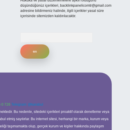
Hukuka ve yasal düzenlemelere aykırı olduğunu
düşündüğünüz içerikleri,
backlinkpanelicomtr@gmail.com
adresine bildirmeniz halinde, ilgili içerikler yasal süre
içerisinde sitemizden kaldırılacaktır.
Arama
 0 726
Telegram: @karabul
ektedir. Bu nedenle, sitedeki içerikleri proaktif olarak denetleme veya
 etmiş sayılırlar. Bu internet sitesi, herhangi bir marka, kurum veya
niteliği taşımamakta olup, gerçek kurum ve kişiler hakkında paylaşım