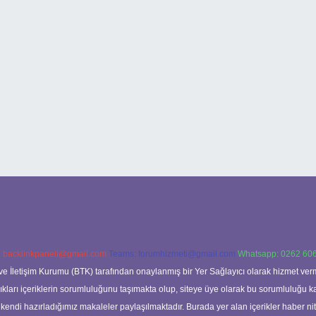
:
backlinkpaneli@gmail.com
Teams:
forumhizmeti@gmail.com
Whatsapp: 0262 606
ve İletişim Kurumu (BTK) tarafından onaylanmış bir Yer Sağlayıcı olarak hizmet verm
rı içeriklerin sorumluluğunu taşımakta olup, siteye üye olarak bu sorumluluğu kabul
a kendi hazırladığımız makaleler paylaşılmaktadır. Burada yer alan içerikler haber 