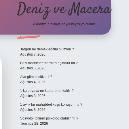
Deniz ve Macera
Akdeniz’in hikayeleriyle keyifli yolculuk!
Sidebar
Son Yazılar
elexbet güncel
Jargon ne demek eğitim bilimleri ?
Ağustos 7, 2026
Bazı maddeler mermeri aşındırır mı ?
Ağustos 6, 2026
Ava gitmek câiz mi ?
Ağustos 4, 2026
1 kg boyaya ne kadar tiner katılır ?
Ağustos 3, 2026
1 aylık bir muhabbet kuşu konuşur mu ?
Ağustos 3, 2026
Sosyoloji bitiren psikolog olabilir mi ?
Temmuz 28, 2026