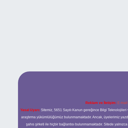
Reklam ve İletişim:
E-mail
Yasal Uyarı:
Sitemiz, 5651 Sayılı Kanun gereğince Bilgi Teknolojileri 
araştırma yükümlülüğümüz bulunmamaktadır. Ancak, üyelerimiz yazdıkla
şahıs şirketi ile hiçbir bağlantısı bulunmamaktadır. Sitede yalnızc