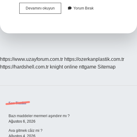
Tırnak
Devamını okuyun
Yorum Bırak
Düz
Mü
Kesilir
Yuvarlak
Mı
https://www.uzayforum.com.tr
https://ozerkanplastik.com.tr
https://hardshell.com.tr
knight online
nttgame
Sitemap
Sidebar
Son Yazılar
Bazı maddeler mermeri aşındırır mı ?
Ağustos 6, 2026
Ava gitmek câiz mi ?
Ağustos 4, 2026