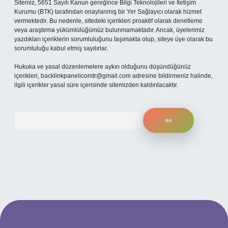
Sitemiz, 5651 Sayılı Kanun gereğince Bilgi Teknolojileri ve İletişim
Kurumu (BTK) tarafından onaylanmış bir Yer Sağlayıcı olarak hizmet
vermektedir. Bu nedenle, sitedeki içerikleri proaktif olarak denetleme
veya araştırma yükümlülüğümüz bulunmamaktadır. Ancak, üyelerimiz
yazdıkları içeriklerin sorumluluğunu taşımakta olup, siteye üye olarak bu
sorumluluğu kabul etmiş sayılırlar.
Hukuka ve yasal düzenlemelere aykırı olduğunu düşündüğünüz
içerikleri,
backlinkpanelicomtr@gmail.com
adresine bildirmeniz halinde,
ilgili içerikler yasal süre içerisinde sitemizden kaldırılacaktır.
Arama
 güncel giriş
betexper bahis