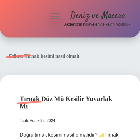
Deniz ve Macera
menüyü
aç
Akdeniz’in hikayeleriyle keyifli yolculuk!
Anasayfa
Gizlilik Politikası
Etiket:
Tırnak kesimi nasıl olmalı
Yasal Uyarı
Hakkımızda
Tırnak Düz Mü Kesilir Yuvarlak
Mı
Tarih: Aralık 22, 2024
Doğru tırnak kesimi nasıl olmalıdır?
Tırnak