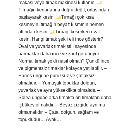
makası veya tırnak makinesi kullanın.
Tırnağın kenarlarına doğru değil, ortasından
başlayarak kesin.
Tırnağı çok kısa
kesmeyin, tırnağın beyaz kısmının hemen
altından kesin.
Tırnağı keserken oval
kesin. Hangi tırnak şekli eli ince gösterir?
Oval ve yuvarlak tırnak stili sayesinde
parmaklar daha ince ve zarif görünüyor.
Normal tırnak şekli nasıl olmalı? Çünkü ince
ve pigmentsiz tırnaklar kolayca yırtılabilir. –
Paries unguae pürüzsüz ve çatlaksız
olmalıdır. – Yumuşak topuklar dolgun,
yuvarlak ve aynı yükseklikte olmalıdır. –
Solea unguae arka tırnakta ön tırnaktan daha
içbükey olmalıdır. – Beyaz çizgide ayrılma
olmamalıdır. – Çatal dolgun, sağlam ve
topukludur… Ayak…