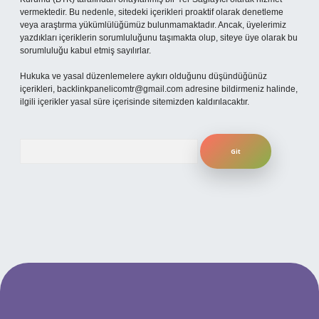
vermektedir. Bu nedenle, sitedeki içerikleri proaktif olarak denetleme
veya araştırma yükümlülüğümüz bulunmamaktadır. Ancak, üyelerimiz
yazdıkları içeriklerin sorumluluğunu taşımakta olup, siteye üye olarak bu
sorumluluğu kabul etmiş sayılırlar.
Hukuka ve yasal düzenlemelere aykırı olduğunu düşündüğünüz
içerikleri,
backlinkpanelicomtr@gmail.com
adresine bildirmeniz halinde,
ilgili içerikler yasal süre içerisinde sitemizden kaldırılacaktır.
Arama
güncel giriş
betexper bahis