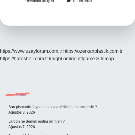
Tezin
Devamını okuyun
Yorum Bırak
Özet
Kısmına
Ne
Yazılır
https://www.uzayforum.com.tr
https://ozerkanplastik.com.tr
https://hardshell.com.tr
knight online
nttgame
Sitemap
Sidebar
Son Yazılar
Son pişmanlık fayda etmez atasözünün anlamı nedir ?
Ağustos 8, 2026
Jargon ne demek eğitim bilimleri ?
Ağustos 7, 2026