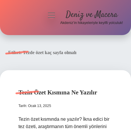
Deniz ve Macera
menüyü
aç
Akdeniz’in hikayeleriyle keyifli yolculuk!
Anasayfa
Gizlilik Politikası
Etiket:
Tezde özet kaç sayfa olmalı
Yasal Uyarı
Hakkımızda
Tezin Özet Kısmına Ne Yazılır
Tarih: Ocak 13, 2025
Tezin özet kısmında ne yazılır? İkna edici bir
tez özeti, araştırmanın tüm önemli yönlerini