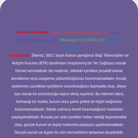
exper bahis
Reklam ve İletişim:
E-mail:
backlinkpaneli@gmail.com
Teams:
forumhizmeti@gmail.com
Whatsapp: 0262 606 0 726
Telegram:
@karabul
Yasal Uyarı:
Sitemiz, 5651 Sayılı Kanun gereğince Bilgi Teknolojileri ve
İletişim Kurumu (BTK) tarafından onaylanmış bir Yer Sağlayıcı olarak
hizmet vermektedir. Bu nedenle, sitedeki içerikleri proaktif olarak
denetleme veya araştırma yükümlülüğümüz bulunmamaktadır. Ancak,
üyelerimiz yazdıkları içeriklerin sorumluluğunu taşımakta olup, siteye
üye olarak bu sorumluluğu kabul etmiş sayılırlar. Bu internet sitesi,
herhangi bir marka, kurum veya şahıs şirketi ile hiçbir bağlantısı
bulunmamaktadır. Sitede yalnızca kendi hazırladığımız makaleler
paylaşılmaktadır. Burada yer alan içerikler haber niteliği taşımamakta
olup, gerçek kurum ve kişiler hakkında paylaşım yapılmamaktadır.
Gerçek kurum ve kişiler ile isim benzerlikleri tamamen tesadüfidir.