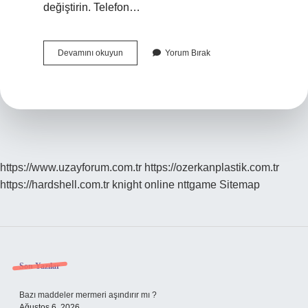
değiştirin. Telefon…
Garantiye
Devamını okuyun
Yorum Bırak
Giden
Telefonun
Içindekiler
Silinir
Mi
https://www.uzayforum.com.tr
https://ozerkanplastik.com.tr
https://hardshell.com.tr
knight online
nttgame
Sitemap
Sidebar
Son Yazılar
Bazı maddeler mermeri aşındırır mı ?
Ağustos 6, 2026