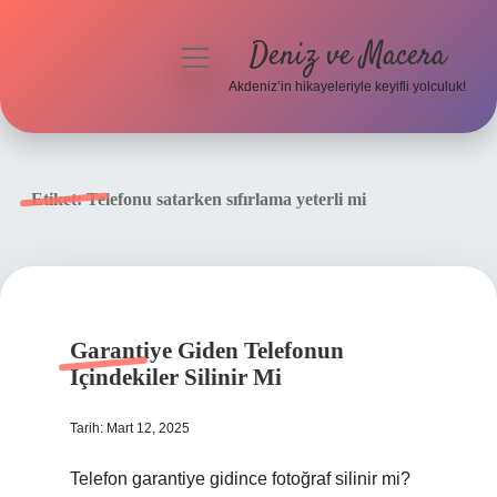
Deniz ve Macera
menüyü
aç
Akdeniz’in hikayeleriyle keyifli yolculuk!
Anasayfa
Gizlilik Politikası
Etiket:
Telefonu satarken sıfırlama yeterli mi
Yasal Uyarı
Hakkımızda
Garantiye Giden Telefonun
Içindekiler Silinir Mi
Tarih: Mart 12, 2025
Telefon garantiye gidince fotoğraf silinir mi?