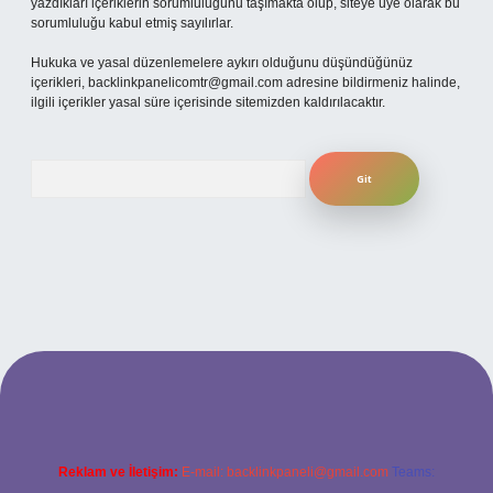
yazdıkları içeriklerin sorumluluğunu taşımakta olup, siteye üye olarak bu
sorumluluğu kabul etmiş sayılırlar.
Hukuka ve yasal düzenlemelere aykırı olduğunu düşündüğünüz
içerikleri,
backlinkpanelicomtr@gmail.com
adresine bildirmeniz halinde,
ilgili içerikler yasal süre içerisinde sitemizden kaldırılacaktır.
Arama
betexper bahis
Reklam ve İletişim:
E-mail:
backlinkpaneli@gmail.com
Teams: