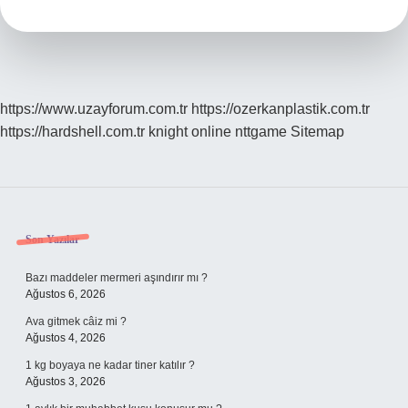
Tdk
https://www.uzayforum.com.tr
https://ozerkanplastik.com.tr
https://hardshell.com.tr
knight online
nttgame
Sitemap
Sidebar
Son Yazılar
Bazı maddeler mermeri aşındırır mı ?
Ağustos 6, 2026
Ava gitmek câiz mi ?
Ağustos 4, 2026
1 kg boyaya ne kadar tiner katılır ?
Ağustos 3, 2026