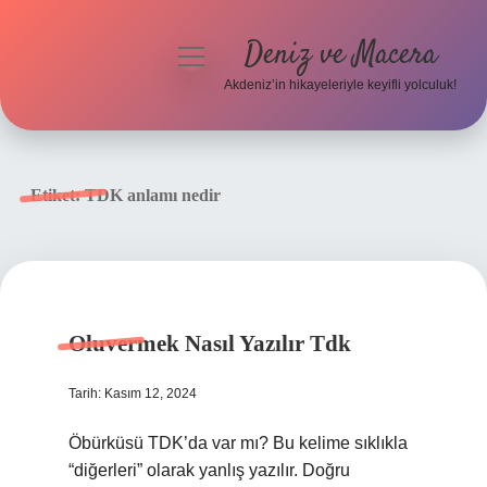
Deniz ve Macera
menüyü
aç
Akdeniz’in hikayeleriyle keyifli yolculuk!
Anasayfa
Gizlilik Politikası
Etiket:
TDK anlamı nedir
Yasal Uyarı
Hakkımızda
Oluvermek Nasıl Yazılır Tdk
Tarih: Kasım 12, 2024
Öbürküsü TDK’da var mı? Bu kelime sıklıkla
“diğerleri” olarak yanlış yazılır. Doğru