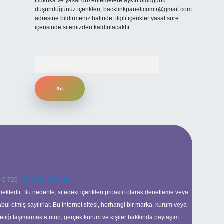
Hukuka ve yasal düzenlemelere aykırı olduğunu
düşündüğünüz içerikleri,
backlinkpanelicomtr@gmail.com
adresine bildirmeniz halinde, ilgili içerikler yasal süre
içerisinde sitemizden kaldırılacaktır.
Arama
 0 726
Telegram: @karabul
ektedir. Bu nedenle, sitedeki içerikleri proaktif olarak denetleme veya
 etmiş sayılırlar. Bu internet sitesi, herhangi bir marka, kurum veya
niteliği taşımamakta olup, gerçek kurum ve kişiler hakkında paylaşım