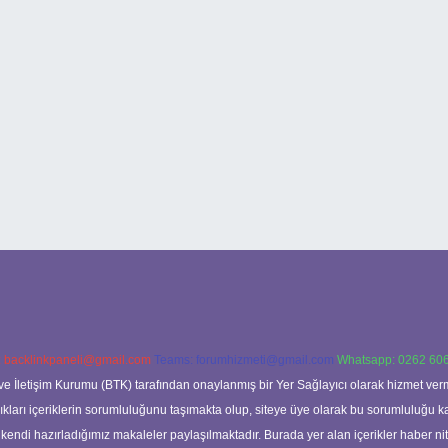
:
backlinkpaneli@gmail.com
Teams:
forumhizmeti@gmail.com
Whatsapp: 0262 606
ve İletişim Kurumu (BTK) tarafından onaylanmış bir Yer Sağlayıcı olarak hizmet verm
rı içeriklerin sorumluluğunu taşımakta olup, siteye üye olarak bu sorumluluğu kabul
a kendi hazırladığımız makaleler paylaşılmaktadır. Burada yer alan içerikler haber 