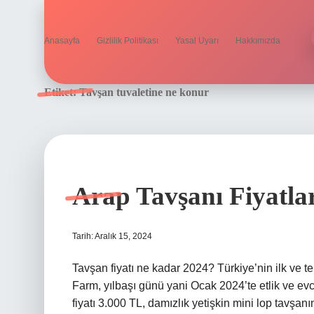
Anasayfa
Gizlilik Politikası
Yasal Uyarı
Hakkımızda
Etiket:
Tavşan tuvaletine ne konur
Arap Tavşanı Fiyatla
Tarih: Aralık 15, 2024
Tavşan fiyatı ne kadar 2024? Türkiye’nin ilk ve tek
Farm, yılbaşı günü yani Ocak 2024’te etlik ve evc
fiyatı 3.000 TL, damızlık yetişkin mini lop tavşanı