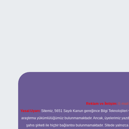
Reklam ve İletişim:
E-mail
Yasal Uyarı:
Sitemiz, 5651 Sayılı Kanun gereğince Bilgi Teknolojileri 
araştırma yükümlülüğümüz bulunmamaktadır. Ancak, üyelerimiz yazdıkla
şahıs şirketi ile hiçbir bağlantısı bulunmamaktadır. Sitede yalnızc