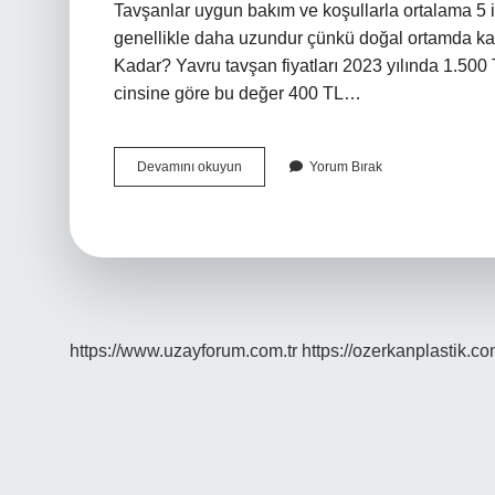
Tavşanlar uygun bakım ve koşullarla ortalama 5 ila
genellikle daha uzundur çünkü doğal ortamda karşı
Kadar? Yavru tavşan fiyatları 2023 yılında 1.500
cinsine göre bu değer 400 TL…
Arap
Devamını okuyun
Yorum Bırak
Tavşanı
Fiyatları
Ne
Kadar
https://www.uzayforum.com.tr
https://ozerkanplastik.co