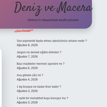
Deniz ve Macera
Akdeniz’in hikayeleriyle keyifli yolculuk!
Sidebar
Son Yazılar
elexbet güncel g
Son pişmanlık fayda etmez atasözünün anlamı nedir ?
Ağustos 8, 2026
Jargon ne demek eğitim bilimleri ?
Ağustos 7, 2026
Bazı maddeler mermeri aşındırır mı ?
Ağustos 6, 2026
Ava gitmek câiz mi ?
Ağustos 4, 2026
1 kg boyaya ne kadar tiner katılır ?
Ağustos 3, 2026
1 aylık bir muhabbet kuşu konuşur mu ?
Ağustos 3, 2026