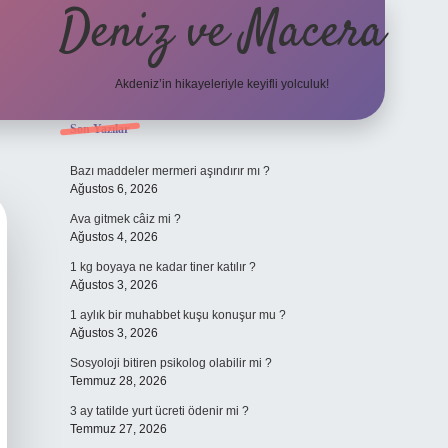
Deniz ve Macera
Akdeniz’in hikayeleriyle keyifli yolculuk!
Sidebar
Son Yazılar
elexbet güncel 
Bazı maddeler mermeri aşındırır mı ?
Ağustos 6, 2026
Ava gitmek câiz mi ?
Ağustos 4, 2026
1 kg boyaya ne kadar tiner katılır ?
Ağustos 3, 2026
1 aylık bir muhabbet kuşu konuşur mu ?
Ağustos 3, 2026
Sosyoloji bitiren psikolog olabilir mi ?
Temmuz 28, 2026
3 ay tatilde yurt ücreti ödenir mi ?
Temmuz 27, 2026