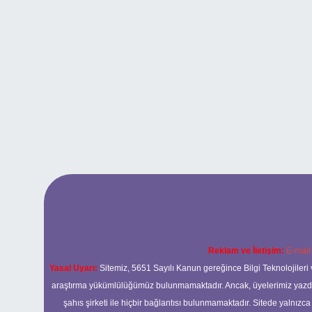
Reklam ve İletişim:
E-mail
Yasal Uyarı:
Sitemiz, 5651 Sayılı Kanun gereğince Bilgi Teknolojileri 
araştırma yükümlülüğümüz bulunmamaktadır. Ancak, üyelerimiz yazdıkla
şahıs şirketi ile hiçbir bağlantısı bulunmamaktadır. Sitede yalnızc