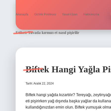
Anasayfa
Gizlilik Politikası
Yasal Uyarı
Hakkımızda
Etiket:
Tavada kırmızı et nasıl pişirilir
Biftek Hangi Yağla Piş
Tarih: Aralık 22, 2024
Biftek hangi yağda kızartılır? Tereyağı, zeytinyağı v
eti pişirirken yağ dışında başka yağlar da kullana
kullandığınızdan emin olun. Biftek yumuşak olması i