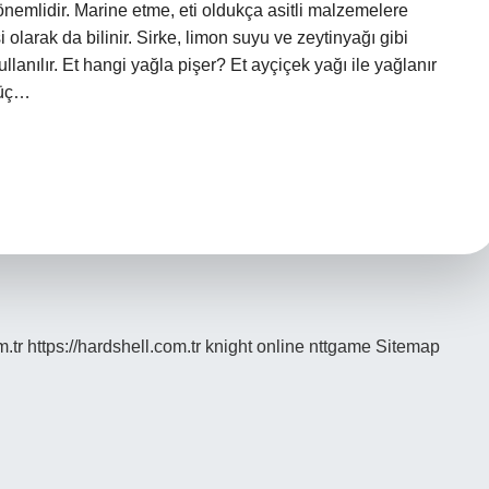
önemlidir. Marine etme, eti oldukça asitli malzemelere
i olarak da bilinir. Sirke, limon suyu ve zeytinyağı gibi
lanılır. Et hangi yağla pişer? Et ayçiçek yağı ile yağlanır
k üç…
m.tr
https://hardshell.com.tr
knight online
nttgame
Sitemap