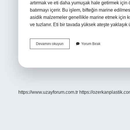
artırmak ve eti daha yumuşak hale getirmek için 
batırmayı içerir. Bu işlem, bifteğin marine edilmes
asidik malzemeler genellikle marine etmek için kul
ve tuzlanır. Eti bir tavada yüksek ateşte yaklaşı
Biftek
Devamını okuyun
Yorum Bırak
Hangi
Yağla
Pişirilir
https://www.uzayforum.com.tr
https://ozerkanplastik.co