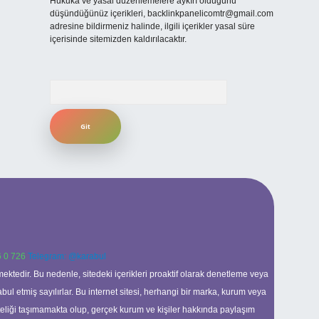
Hukuka ve yasal düzenlemelere aykırı olduğunu
düşündüğünüz içerikleri,
backlinkpanelicomtr@gmail.com
adresine bildirmeniz halinde, ilgili içerikler yasal süre
içerisinde sitemizden kaldırılacaktır.
Arama
 0 726
Telegram: @karabul
ektedir. Bu nedenle, sitedeki içerikleri proaktif olarak denetleme veya
 etmiş sayılırlar. Bu internet sitesi, herhangi bir marka, kurum veya
niteliği taşımamakta olup, gerçek kurum ve kişiler hakkında paylaşım