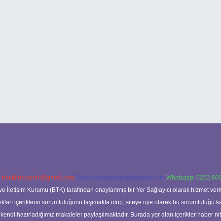
:
backlinkpaneli@gmail.com
Teams:
forumhizmeti@gmail.com
Whatsapp: 0262 606
ve İletişim Kurumu (BTK) tarafından onaylanmış bir Yer Sağlayıcı olarak hizmet verm
rı içeriklerin sorumluluğunu taşımakta olup, siteye üye olarak bu sorumluluğu kabul
a kendi hazırladığımız makaleler paylaşılmaktadır. Burada yer alan içerikler haber 