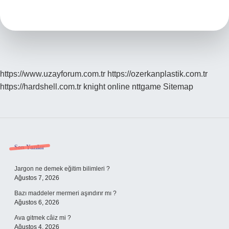
Ne
Anlama
Gelir
https://www.uzayforum.com.tr
https://ozerkanplastik.com.tr
https://hardshell.com.tr
knight online
nttgame
Sitemap
Sidebar
Son Yazılar
Jargon ne demek eğitim bilimleri ?
Ağustos 7, 2026
Bazı maddeler mermeri aşındırır mı ?
Ağustos 6, 2026
Ava gitmek câiz mi ?
Ağustos 4, 2026