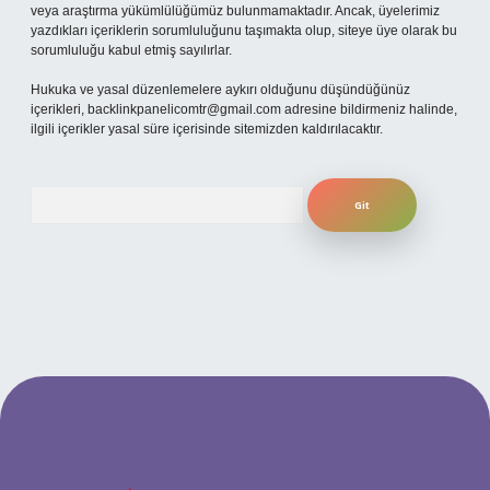
veya araştırma yükümlülüğümüz bulunmamaktadır. Ancak, üyelerimiz
yazdıkları içeriklerin sorumluluğunu taşımakta olup, siteye üye olarak bu
sorumluluğu kabul etmiş sayılırlar.
Hukuka ve yasal düzenlemelere aykırı olduğunu düşündüğünüz
içerikleri,
backlinkpanelicomtr@gmail.com
adresine bildirmeniz halinde,
ilgili içerikler yasal süre içerisinde sitemizden kaldırılacaktır.
Arama
güncel giriş
betexper bahis