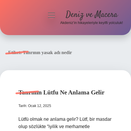
Deniz ve Macera
menüyü
aç
Akdeniz’in hikayeleriyle keyifli yolculuk!
Anasayfa
Gizlilik Politikası
Etiket:
Tanrının yasak adı nedir
Yasal Uyarı
Hakkımızda
Tanrının Lütfu Ne Anlama Gelir
Tarih: Ocak 12, 2025
Lütfü olmak ne anlama gelir? Lütf, bir masdar
olup sözlükte “iyilik ve merhametle