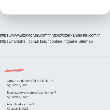
Sobe
Kitabı
Kaç
Yaş
Için
Uygundur
https://www.uzayforum.com.tr
https://ozerkanplastik.com.tr
https://hardshell.com.tr
knight online
nttgame
Sitemap
Sidebar
Son Yazılar
Jargon ne demek eğitim bilimleri ?
Ağustos 7, 2026
Bazı maddeler mermeri aşındırır mı ?
Ağustos 6, 2026
Ava gitmek câiz mi ?
Ağustos 4, 2026