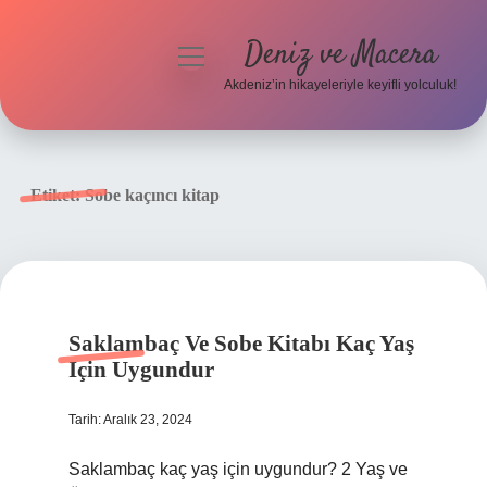
Deniz ve Macera
menüyü
aç
Akdeniz’in hikayeleriyle keyifli yolculuk!
Anasayfa
Gizlilik Politikası
Etiket:
Sobe kaçıncı kitap
Yasal Uyarı
Hakkımızda
Saklambaç Ve Sobe Kitabı Kaç Yaş
Için Uygundur
Tarih: Aralık 23, 2024
Saklambaç kaç yaş için uygundur? 2 Yaş ve