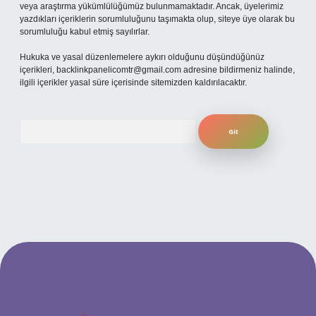
veya araştırma yükümlülüğümüz bulunmamaktadır. Ancak, üyelerimiz
yazdıkları içeriklerin sorumluluğunu taşımakta olup, siteye üye olarak bu
sorumluluğu kabul etmiş sayılırlar.
Hukuka ve yasal düzenlemelere aykırı olduğunu düşündüğünüz
içerikleri,
backlinkpanelicomtr@gmail.com
adresine bildirmeniz halinde,
ilgili içerikler yasal süre içerisinde sitemizden kaldırılacaktır.
Arama
güncel giriş
betexper bahis