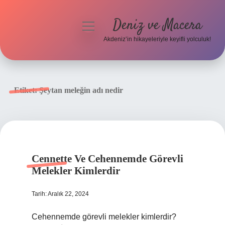
Deniz ve Macera
menüyü
aç
Akdeniz’in hikayeleriyle keyifli yolculuk!
Anasayfa
Gizlilik Politikası
Etiket:
Şeytan meleğin adı nedir
Yasal Uyarı
Hakkımızda
Cennette Ve Cehennemde Görevli
Melekler Kimlerdir
Tarih: Aralık 22, 2024
Cehennemde görevli melekler kimlerdir?