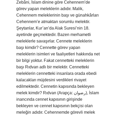
Zebâni, İslam dinine göre Cehennem’de
görev yapan meleklerin adıdır. Malik,
Cehennem meleklerinin başı ve günahkârları
Cehennem’e atmaktan sorumlu melektir.
Şeytanlar, Kur’an’da Alak Suresi’nin 18.
ayetinde geçmektedir. Bazen merhametli
meleklerle savaşırlar. Cennete meleklerin
başı kimdir? Cennette görev yapan
meleklerin isimleri ve faaliyetleri hakkında net
bir bilgi yoktur. Fakat cennetteki meleklerin
başı Rıdvan adlı bir melektir. Cennetteki
meleklerin cennetteki insanlara orada ebedi
kalacakları müjdesini verdikleri rivayet
edilmektedir. Cennetin kapısında bekleyen
melek kimdir? Rıdvan (Arapça: رضوان), İslam
inancında cennet kapısının girişinde
bekleyen ve cennet kapısının bekçisi olan
meleğin adıdır. Cehennemde görevli melek