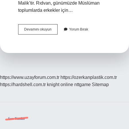
Malik’tir. Rıdvan, günümüzde Müslüman
toplumlarda erkekler için…
Cennette
Devamını okuyun
Yorum Bırak
Ve
Cehennemde
Görevli
Melekler
Kimlerdir
https://www.uzayforum.com.tr
https://ozerkanplastik.com.tr
https://hardshell.com.tr
knight online
nttgame
Sitemap
Sidebar
Son Yazılar