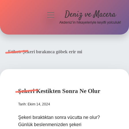
Deniz ve Macera
menüyü
aç
Akdeniz’in hikayeleriyle keyifli yolculuk!
Anasayfa
Gizlilik Politikası
Etiket:
Şekeri bırakınca göbek erir mi
Yasal Uyarı
Hakkımızda
Şekeri Kestikten Sonra Ne Olur
Tarih: Ekim 14, 2024
Şekeri bıraktıktan sonra vücutta ne olur?
Günlük beslenmenizden şekeri