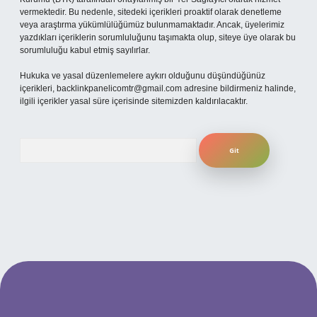
vermektedir. Bu nedenle, sitedeki içerikleri proaktif olarak denetleme
veya araştırma yükümlülüğümüz bulunmamaktadır. Ancak, üyelerimiz
yazdıkları içeriklerin sorumluluğunu taşımakta olup, siteye üye olarak bu
sorumluluğu kabul etmiş sayılırlar.
Hukuka ve yasal düzenlemelere aykırı olduğunu düşündüğünüz
içerikleri,
backlinkpanelicomtr@gmail.com
adresine bildirmeniz halinde,
ilgili içerikler yasal süre içerisinde sitemizden kaldırılacaktır.
Arama
 güncel giriş
betexper bahis