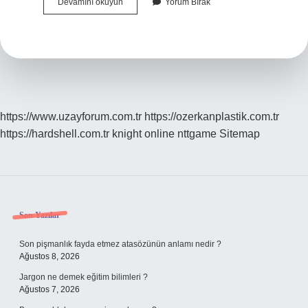
Şekeri
Devamını okuyun
Yorum Bırak
Kestikten
Sonra
Ne
Olur
https://www.uzayforum.com.tr
https://ozerkanplastik.com.tr
https://hardshell.com.tr
knight online
nttgame
Sitemap
Sidebar
Son Yazılar
Son pişmanlık fayda etmez atasözünün anlamı nedir ?
Ağustos 8, 2026
Jargon ne demek eğitim bilimleri ?
Ağustos 7, 2026