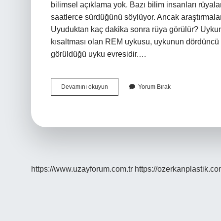
bilimsel açıklama yok. Bazı bilim insanları rüyala
saatlerce sürdüğünü söylüyor. Ancak araştırmala
Uyuduktan kaç dakika sonra rüya görülür? Uykunun
kısaltması olan REM uykusu, uykunun dördüncü e
görüldüğü uyku evresidir.…
Rüya
Devamını okuyun
Yorum Bırak
Ne
Kadar
Sürede
Gerçekleşir
https://www.uzayforum.com.tr
https://ozerkanplastik.co