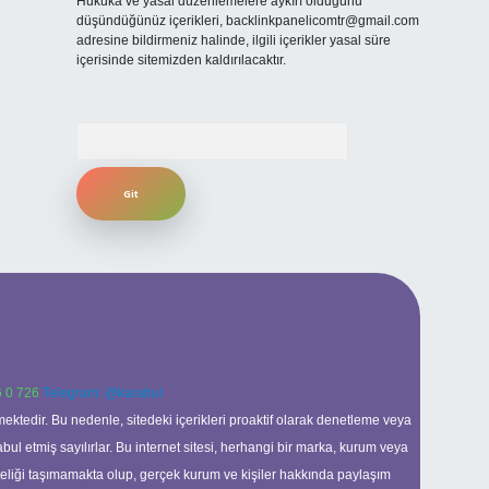
Hukuka ve yasal düzenlemelere aykırı olduğunu
düşündüğünüz içerikleri,
backlinkpanelicomtr@gmail.com
adresine bildirmeniz halinde, ilgili içerikler yasal süre
içerisinde sitemizden kaldırılacaktır.
Arama
 0 726
Telegram: @karabul
ektedir. Bu nedenle, sitedeki içerikleri proaktif olarak denetleme veya
 etmiş sayılırlar. Bu internet sitesi, herhangi bir marka, kurum veya
niteliği taşımamakta olup, gerçek kurum ve kişiler hakkında paylaşım