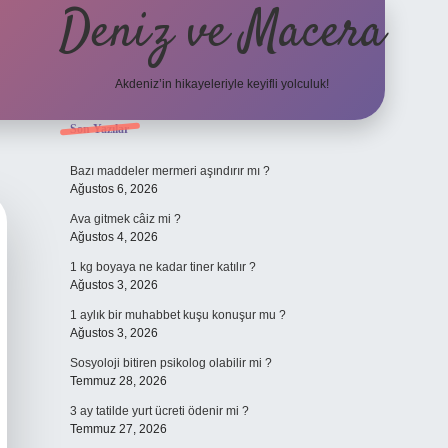
Deniz ve Macera
Akdeniz’in hikayeleriyle keyifli yolculuk!
Sidebar
Son Yazılar
elexbet güncel g
Bazı maddeler mermeri aşındırır mı ?
Ağustos 6, 2026
Ava gitmek câiz mi ?
Ağustos 4, 2026
1 kg boyaya ne kadar tiner katılır ?
Ağustos 3, 2026
1 aylık bir muhabbet kuşu konuşur mu ?
Ağustos 3, 2026
Sosyoloji bitiren psikolog olabilir mi ?
Temmuz 28, 2026
3 ay tatilde yurt ücreti ödenir mi ?
Temmuz 27, 2026