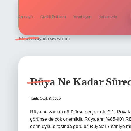
Anasayfa
Gizlilik Politikası
Yasal Uyarı
Hakkımızda
Etiket:
Rüyada ses var mı
Rüya Ne Kadar Süred
Tarih: Ocak 8, 2025
Rüya ne zaman görülürse gerçek olur? 1. Rüyalar 
görünse de çok önemlidir. Rüyaların %85-90’ı 
derin uyku sırasında görülür. Rüyalar 7 saniye m