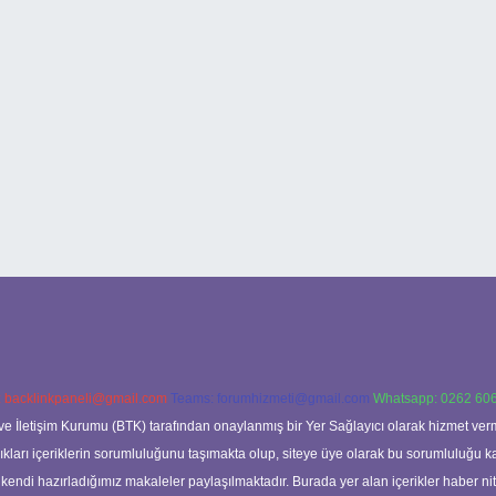
:
backlinkpaneli@gmail.com
Teams:
forumhizmeti@gmail.com
Whatsapp: 0262 606
ve İletişim Kurumu (BTK) tarafından onaylanmış bir Yer Sağlayıcı olarak hizmet verm
rı içeriklerin sorumluluğunu taşımakta olup, siteye üye olarak bu sorumluluğu kabul
a kendi hazırladığımız makaleler paylaşılmaktadır. Burada yer alan içerikler haber 