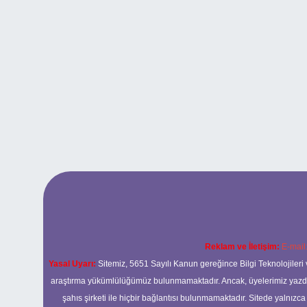
Reklam ve İletişim:
E-mail
Yasal Uyarı:
Sitemiz, 5651 Sayılı Kanun gereğince Bilgi Teknolojileri 
araştırma yükümlülüğümüz bulunmamaktadır. Ancak, üyelerimiz yazdıkla
şahıs şirketi ile hiçbir bağlantısı bulunmamaktadır. Sitede yalnızc